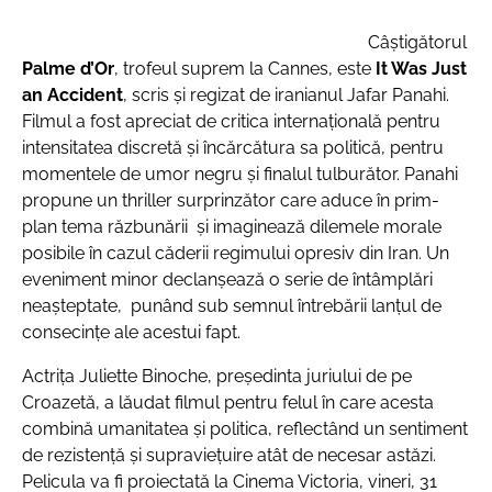
Câștigătorul
Palme d’Or
, trofeul suprem la Cannes, este
It Was Just
an Accident
, scris și regizat de iranianul Jafar Panahi.
Filmul a fost apreciat de critica internațională pentru
intensitatea discretă și încărcătura sa politică, pentru
momentele de umor negru și finalul tulburător. Panahi
propune un thriller surprinzător care aduce în prim-
plan tema răzbunării și imaginează dilemele morale
posibile în cazul căderii regimului opresiv din Iran. Un
eveniment minor declanșează o serie de întâmplări
neașteptate, punând sub semnul întrebării lanțul de
consecințe ale acestui fapt.
Actrița Juliette Binoche, președinta juriului de pe
Croazetă, a lăudat filmul
pentru felul în care acesta
combină umanitatea și politica, reflectând un sentiment
de rezistență și supraviețuire atât de necesar astăzi
.
Pelicula va fi proiectată la Cinema Victoria, vineri, 31