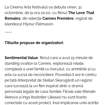
La Cinema Arta festivalul va debuta vineri, 31
octombrie, de la ora 20.00, cu filmul
The Love That
Remains
, din selecția
Cannes Première
, regizat de
islandezul Hlynur Pálmason.
******
Titlurile propuse de organizatori:
Sentimental Value
, filmul care a avut 15 minute de
standing ovation la Cannes, explorează relația
complexă a unei familii cu trecutul, cu amintirile și cu
arta ca sursă de reconciliere. Povestea îl are în centru
pe tată (interpretat de Stellan Skarsgård) un regizor
care lucrează la un film inspirat dintr-o dramă
personală legată de casa familiei. Fiicele sale (Renate
Reinsve și Inga Ibsdotter Lilleaas) nu sunt foarte
conectate cu acest proiect, însă implicarea unei actrițe