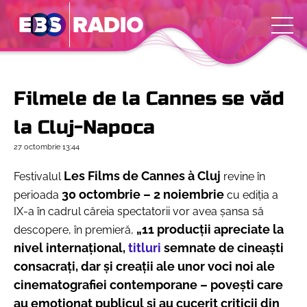
Filmele de la Cannes se văd
la Cluj-Napoca
27 octombrie
13:44
Les Films de Cannes à Cluj
Festivalul
revine în
30 octombrie – 2 noiembrie
perioada
cu ediţia a
IX-a în cadrul căreia spectatorii vor avea șansa să
„11 producții apreciate la
descopere, în premieră,
nivel internațional,
titluri
semnate de cineaști
consacrați, dar și creații ale unor voci noi ale
cinematografiei contemporane – povești care
au emoționat publicul și au cucerit criticii din