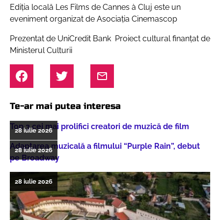
Ediția locală Les Films de Cannes à Cluj este un
eveniment organizat de Asociația Cinemascop
Prezentat de UniCredit Bank Proiect cultural finanțat de
Ministerul Culturii
Te-ar mai putea interesa
Top 3 cei mai prolifici creatori de muzică de film
28 iulie 2026
Adaptarea muzicală a filmului “Purple Rain”, debut
28 iulie 2026
pe Broadway
28 iulie 2026