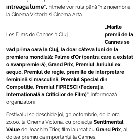
întreaga lume”.
Filmele vor rula până în 2 noiembrie,
la Cinema Victoria și Cinema Arta.
„Marile
Les Films de Cannes à Cluj
premii de la
Cannes se
văd prima oară la Cluj, la doar câteva luni de la
premiera mondială: Palme d’Or (pentru care a existat
o avanpremieră), Grand Prix, Premiul Juriului ex
aequo, Premiul de regie, premiile de interpretare
feminină și masculină, Premiul Special din
Competiție, Premiul FIPRESCI (Federația
Internațională a Criticilor de Film)”
, informează
organizatorii.
Festivalul se deschide joi, 30 octombrie, de la ora
20.00, la Cinema Victoria, cu proiecția
Sentimental
Value
de Joachim Trier, film laureat cu
Grand Prix
, al
doilea premiu ca importanță la Cannes.