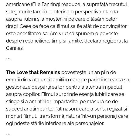
americane (Elle Fanning) readuce la suprafață trecutul
și legăturile familiale, oferind o perspectivă blândă
asupra iubirii și a moștenirii pe care o lăsăm celor
dragi.
Ceea ce face ca filmul sa fie atât de convingător
este onestitatea sa. Am vrut să spunem o poveste
despre reconciliere, timp și familie,
declara regizorul la
Cannes.
***
The Love that Remains
povestește un an plin de
emoții din viața unei familii în care ce părinții încearcă să
gestioneze despărțirea lor pentru a atenua impactul
asupra copiilor. Filmul surprinde esența iubirii care se
stinge și a amintirilor împărtășite, pe măsură ce de
succed anotimpurile. Pálmason, care a scris, regizat și
montat filmul, transformă natura într-un personaj care
oglindește stările interioare ale personajelor.
***