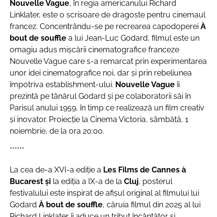
Nouvelle Vague
, în regia americanului Richard
Linklater, este o scrisoare de dragoste pentru cinemaul
francez. Concentrându-se pe recrearea capodoperei
À
bout de souffle
a lui Jean-Luc Godard, filmul este un
omagiu adus mișcării cinematografice franceze
Nouvelle Vague care s-a remarcat prin experimentarea
unor idei cinematografice noi, dar și prin rebeliunea
împotriva establishment-ului.
Nouvelle Vague
îi
prezintă pe tânărul Godard și pe colaboratorii săi în
Parisul anului 1959, în timp ce realizează un film creativ
şi inovator. Proiecție la Cinema Victoria, sâmbătă, 1
noiembrie, de la ora 20:00.
******
La cea de-a XVI-a ediție a
Les Films de Cannes à
Bucarest
și
la ediția a IX-a de la
Cluj
, posterul
festivalului este inspirat de afișul original al filmului lui
Godard
À bout de souffle
, căruia filmul din 2025 al lui
Richard Linklater îi aduce un tribut încântător și