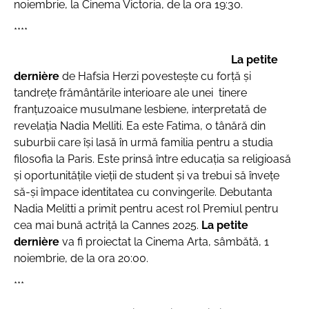
noiembrie, la Cinema Victoria, de la ora 19:30.
****
La petite
dernière
de Hafsia Herzi povestește cu forță și
tandrețe frământările interioare ale unei tinere
franțuzoaice musulmane lesbiene, interpretată de
revelația Nadia Melliti. Ea este Fatima, o tânără din
suburbii care își lasă în urmă familia pentru a studia
filosofia la Paris. Este prinsă între educația sa religioasă
și oportunitățile vieții de student și va trebui să învețe
să-și împace identitatea cu convingerile. Debutanta
Nadia Melitti a primit pentru acest rol Premiul pentru
cea mai bună actriță la Cannes 2025.
La petite
dernière
va fi proiectat la Cinema Arta, sâmbătă, 1
noiembrie, de la ora 20:00.
***