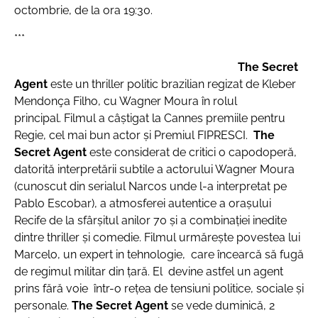
octombrie, de la ora 19:30.
***
The Secret
Agent
este un thriller politic brazilian regizat de Kleber
Mendonça Filho, cu Wagner Moura în rolul
principal. Filmul a câștigat la Cannes premiile pentru
Regie, cel mai bun actor și Premiul FIPRESCI.
The
Secret Agent
este considerat de critici o capodoperă,
datorită interpretării subtile a actorului Wagner Moura
(cunoscut din serialul Narcos unde l-a interpretat pe
Pablo Escobar), a atmosferei autentice a orașului
Recife de la sfârșitul anilor 70 și a combinației inedite
dintre thriller și comedie. Filmul urmărește povestea lui
Marcelo, un expert in tehnologie, care încearcă să fugă
de regimul militar din țară. El devine astfel
un agent
prins fără voie într-o rețea de tensiuni politice, sociale și
personale.
The Secret Agent
se vede duminică, 2