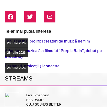
Te-ar mai putea interesa
Top 3 cei mai prolifici creatori de muzică de film
28 iulie 2026
Adaptarea muzicală a filmului “Purple Rain”, debut pe
28 iulie 2026
Broadway
Dezbateri, proiecţii şi concerte
28 iulie 2026
STREAMS
Live Broadcast
EBS RADIO
CLUJ SOUNDS BETTER