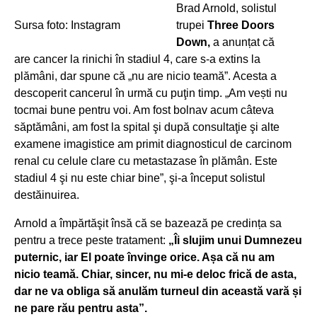
Brad Arnold, solistul
Sursa foto: Instagram
trupei
Three Doors
Down,
a anunțat că
are cancer la rinichi în stadiul 4, care s-a extins la
plămâni, dar spune că „nu are nicio teamă”. Acesta a
descoperit cancerul în urmă cu puţin timp. „Am vești nu
tocmai bune pentru voi. Am fost bolnav acum câteva
săptămâni, am fost la spital şi după consultaţie şi alte
examene imagistice am primit diagnosticul de carcinom
renal cu celule clare cu metastazase în plămân. Este
stadiul 4 şi nu este chiar bine”, şi-a început solistul
destăinuirea.
Arnold a împărtăşit însă că se bazează pe credința sa
pentru a trece peste tratament:
„Îi slujim unui Dumnezeu
puternic, iar El poate învinge orice. Așa că nu am
nicio teamă. Chiar, sincer, nu mi-e deloc frică de asta,
dar ne va obliga să anulăm turneul din această vară și
ne pare rău pentru asta”.