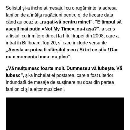
Solistul şi-a încheiat mesajul cu o rugăminte la adresa
fanilor, de a înălţa rugăciuni pentru el de fiecare data
când au ocazia:
„rugaţi-vă pentru mine!”. “E timpul să
ascult mai puțin «Not My Time», nu-i așa?”
, a scris
artistul, cu trimitere direct la hitul trupei din 2008, care a
intrat în Billboard Top 20, și care include versurile
„Acesta ar putea fi sfârșitul meu / Și tot ce știu / Dar
nu e momentul meu, nu plec”.
„Vă mulțumesc foarte mult. Dumnezeu vă iubește. Vă
iubesc”,
și-a încheiat el postarea, care a fost ulterior
indundată de mesaje de susţinere nu doar din partea
fanilor, ci şi a altor muzicieni.