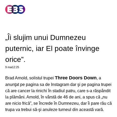
„Îi slujim unui Dumnezeu
puternic, iar El poate învinge
orice”.
9 mai
12:25
Three Doors Down
Brad Arnold, solistul trupei
, a
anunţat pe pagina sa de Instagram dar şi pe pagina trupei
că are cancer la rinichi în stadiul patru, care s-a răspândit
la plămâni. Arnold, în vârstă de 46 de ani, a spus că „nu
are nicio frică”, se încrede în Dumnezeu, dar îi pare rău că
trupa va trebui să-şi anuleze turneul din această vară.