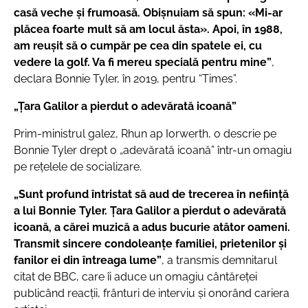
casă veche și frumoasă. Obișnuiam să spun: «Mi-ar
plăcea foarte mult să am locul ăsta». Apoi, în 1988,
am reușit să o cumpăr pe cea din spatele ei, cu
vedere la golf. Va fi mereu specială pentru mine”
,
declara Bonnie Tyler, în 2019, pentru “Times”.
„Țara Galilor a pierdut o adevărată icoană”
Prim-ministrul galez, Rhun ap Iorwerth, o descrie pe
Bonnie Tyler drept o „adevărată icoană” într-un omagiu
pe rețelele de socializare.
„Sunt profund întristat să aud de trecerea în neființă
a lui Bonnie Tyler. Țara Galilor a pierdut o adevărată
icoană, a cărei muzică a adus bucurie atâtor oameni.
Transmit sincere condoleanțe familiei, prietenilor și
fanilor ei din întreaga lume”
, a transmis demnitarul
citat de BBC, care îi aduce un omagiu cântăreţei
publicând reacţii, frânturi de interviu şi onorând cariera