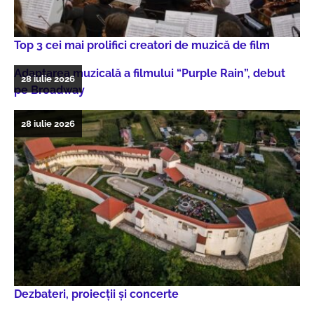
Top 3 cei mai prolifici creatori de muzică de film
Adaptarea muzicală a filmului “Purple Rain”, debut
28 iulie 2026
pe Broadway
28 iulie 2026
Dezbateri, proiecţii şi concerte