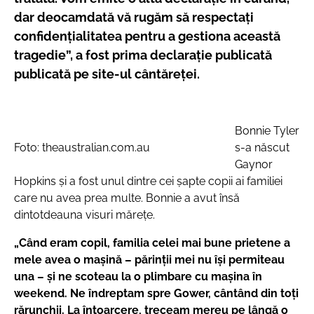
dar deocamdată vă rugăm să respectați
confidențialitatea pentru a gestiona această
tragedie”, a fost prima declarație publicată
publicată pe site-ul cântăreței.
Bonnie Tyler
Foto: theaustralian.com.au
s-a născut
Gaynor
Hopkins și a fost unul dintre cei șapte copii ai familiei
care nu avea prea multe. Bonnie a avut însă
dintotdeauna visuri mărețe.
„Când eram copil, familia celei mai bune prietene a
mele avea o mașină – părinții mei nu își permiteau
una – și ne scoteau la o plimbare cu mașina în
weekend. Ne îndreptam spre Gower, cântând din toți
rărunchii. La întoarcere, treceam mereu pe lângă o