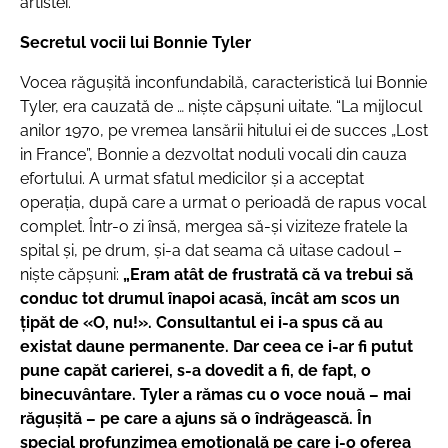
artistei.
Secretul vocii lui Bonnie Tyler
Vocea răgușită inconfundabilă, caracteristică lui Bonnie
Tyler, era cauzată de … nişte căpșuni uitate. “La mijlocul
anilor 1970, pe vremea lansării hitului ei de succes „Lost
in France”, Bonnie a dezvoltat noduli vocali din cauza
efortului. A urmat sfatul medicilor şi a acceptat
operaţia, după care a urmat o perioadă de rapus vocal
complet. Într-o zi însă, mergea să-și viziteze fratele la
spital și, pe drum, și-a dat seama că uitase cadoul –
niște căpșuni:
„Eram atât de frustrată că va trebui să
conduc tot drumul înapoi acasă, încât am scos un
țipăt de «O, nu!». Consultantul ei i-a spus că au
existat daune permanente. Dar ceea ce i-ar fi putut
pune capăt carierei, s-a dovedit a fi, de fapt, o
binecuvântare. Tyler a rămas cu o voce nouă – mai
răgușită – pe care a ajuns să o îndrăgească. În
special profunzimea emoțională pe care i-o oferea