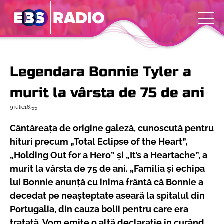
Legendara Bonnie Tyler a
murit la vârsta de 75 de ani
9 iulie
16:55
Cântăreața de origine galeză, cunoscută pentru
hituri precum „Total Eclipse of the Heart”,
„Holding Out for a Hero” și „It’s a Heartache”, a
murit la vârsta de 75 de ani. „Familia și echipa
lui Bonnie anunță cu inima frântă că Bonnie a
decedat pe neașteptate aseară la spitalul din
Portugalia, din cauza bolii pentru care era
tratată. Vom emite o altă declarație în curând,