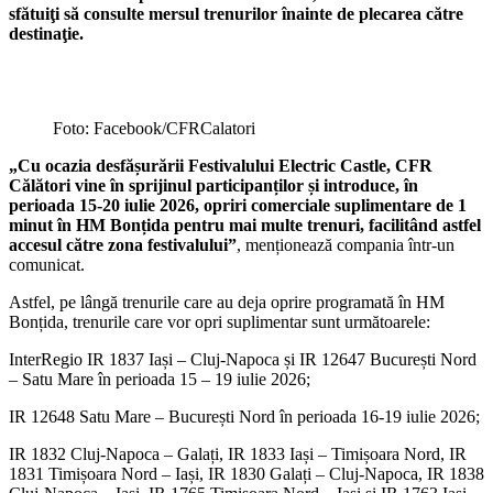
sfătuiţi să consulte mersul trenurilor înainte de plecarea către
destinaţie.
Foto: Facebook/CFRCalatori
„Cu ocazia desfășurării Festivalului Electric Castle, CFR
Călători vine în sprijinul participanților și introduce, în
perioada 15-20 iulie 2026, opriri comerciale suplimentare de 1
minut în HM Bonțida pentru mai multe trenuri, facilitând astfel
accesul către zona festivalului”
, menționează compania într-un
comunicat.
Astfel, pe lângă trenurile care au deja oprire programată în HM
Bonțida, trenurile care vor opri suplimentar sunt următoarele:
InterRegio IR 1837 Iași – Cluj-Napoca și IR 12647 București Nord
– Satu Mare în perioada 15 – 19 iulie 2026;
IR 12648 Satu Mare – București Nord în perioada 16-19 iulie 2026;
IR 1832 Cluj-Napoca – Galați, IR 1833 Iași – Timișoara Nord, IR
1831 Timișoara Nord – Iași, IR 1830 Galați – Cluj-Napoca, IR 1838