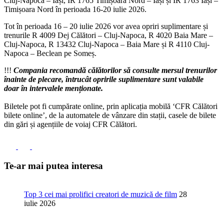
Cluj-Napoca – Iași, IR 1765 Timișoara Nord – Iași și IR 1763 Iași –
Timișoara Nord în perioada 16-20 iulie 2026.
Tot în perioada 16 – 20 iulie 2026 vor avea opriri suplimentare și
trenurile R 4009 Dej Călători – Cluj-Napoca, R 4020 Baia Mare –
Cluj-Napoca, R 13432 Cluj-Napoca – Baia Mare și R 4110 Cluj-
Napoca – Beclean pe Someș.
!!!
Compania recomandă călătorilor să consulte mersul trenurilor
înainte de plecare, întrucât opririle suplimentare sunt valabile
doar în intervalele menționate.
Biletele pot fi cumpărate online, prin aplicația mobilă ‘CFR Călători
bilete online’, de la automatele de vânzare din stații, casele de bilete
din gări și agențiile de voiaj CFR Călători.
Te-ar mai putea interesa
Top 3 cei mai prolifici creatori de muzică de film
28
iulie 2026