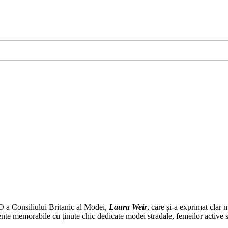
 a Consiliului Britanic al Modei,
Laura Weir
, care și-a exprimat clar 
te memorabile cu ţinute chic dedicate modei stradale, femeilor active sau