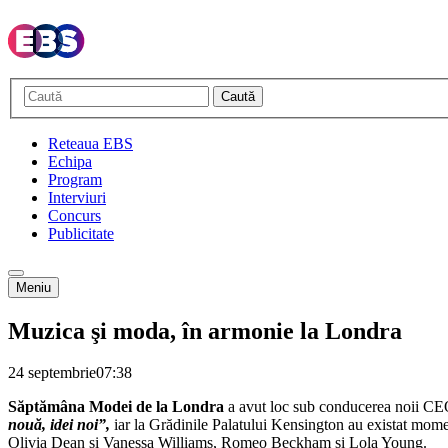
Caută
Reteaua EBS
Echipa
Program
Interviuri
Concurs
Publicitate
Meniu
Muzica şi moda, în armonie la Londra
24 septembrie
07:38
Săptămâna Modei de la Londra
a avut loc sub conducerea noii CEO
nouă, idei noi”,
iar la Grădinile Palatului Kensington au existat momen
Olivia Dean și Vanessa Williams, Romeo Beckham și Lola Young.