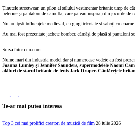
Ținutele streetwear, un pilon al stilului vestimentar britanic timp de c
pelerine și pantaloni de camuflaj care păreau inspirați din jocurile de r
Nu au lipsit influenţele medieval, cu glugi tricotate și saboți cu coa
Au mai fost prezentate jachete bomber, cămăși de plasă și pantaloni scur
Sursa foto: cnn.com
Nume mari din industria modei dar şi numeroase vedete au fost prezen
Joanna Lumley și Jennifer Saunders, supermodelele Naomi Campell 
alături de starul britanic de tenis Jack Draper. Cântărețele brita
Te-ar mai putea interesa
Top 3 cei mai prolifici creatori de muzică de film
28 iulie 2026