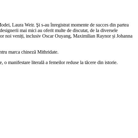
Modei, Laura Weir. Şi s-au înregistrat momente de succes din partea
ignerii mai mici au oferit multe de discutat, de la diversele
 unor noi veniți, inclusiv Oscar Ouyang, Maximilian Raynor și Johanna
ntru marca chineză Mithridate.
 o manifestare literală a femeilor reduse la tăcere din istorie.