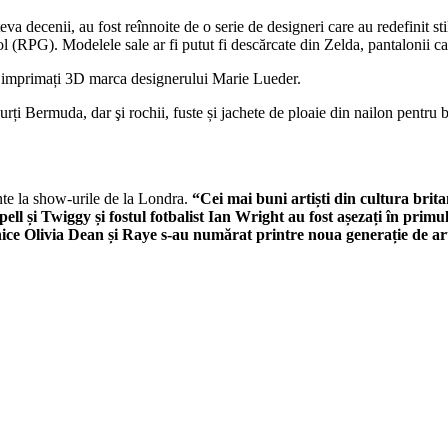
âteva decenii, au fost reînnoite de o serie de designeri care au redefinit
ol (RPG). Modelele sale ar fi putut fi descărcate din Zelda, pantalonii car
rne imprimați 3D marca designerului Marie Lueder.
ți Bermuda, dar şi rochii, fuste și jachete de ploaie din nailon pentru bi
te la show-urile de la Londra.
“Cei mai buni artiști din cultura brita
și Twiggy și fostul fotbalist Ian Wright au fost așezați în primu
nice Olivia Dean și Raye s-au numărat printre noua generație de art