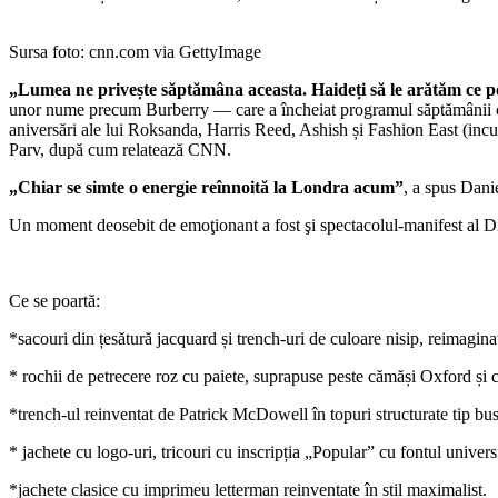
Sursa foto: cnn.com via GettyImage
„Lumea ne privește săptămâna aceasta. Haideți să le arătăm ce 
unor nume precum Burberry — care a încheiat programul săptămânii cu u
aniversări ale lui Roksanda, Harris Reed, Ashish și Fashion East (inc
Parv, după cum relatează CNN.
„Chiar se simte o energie reînnoită la Londra acum”
, a spus Dani
Un moment deosebit de emoţionant a fost şi spectacolul-manifest al Dilar
Ce se poartă:
*sacouri din țesătură jacquard și trench-uri de culoare nisip, reimaginate
* rochii de petrecere roz cu paiete, suprapuse peste cămăși Oxford și ciz
*trench-ul reinventat de Patrick McDowell în topuri structurate tip busti
* jachete cu logo-uri, tricouri cu inscripția „Popular” cu fontul unive
*jachete clasice cu imprimeu letterman reinventate în stil maximalist.