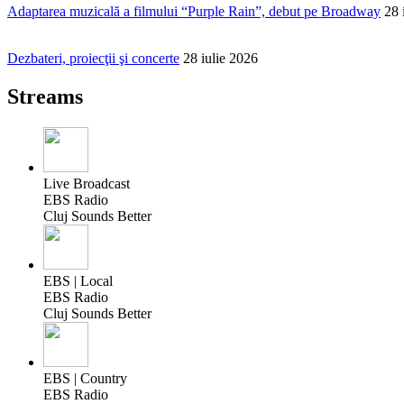
Adaptarea muzicală a filmului “Purple Rain”, debut pe Broadway
28 
Dezbateri, proiecţii şi concerte
28 iulie 2026
Streams
Live Broadcast
EBS Radio
Cluj Sounds Better
EBS | Local
EBS Radio
Cluj Sounds Better
EBS | Country
EBS Radio