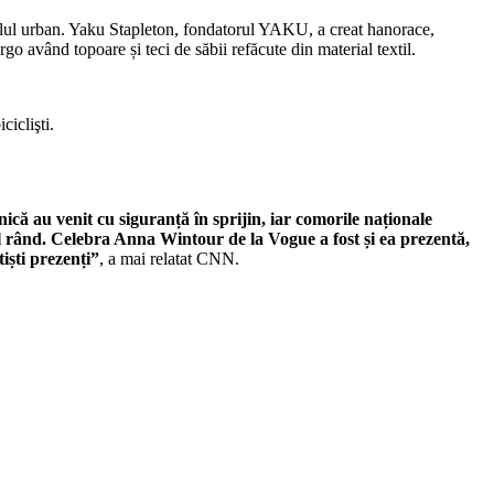
 stilul urban. Yaku Stapleton, fondatorul YAKU, a creat hanorace,
go având topoare și teci de săbii refăcute din material textil.
ciclişti.
nică au venit cu siguranță în sprijin, iar comorile naționale
l rând. Celebra Anna Wintour de la Vogue a fost și ea prezentă,
iști prezenți”
, a mai relatat CNN.