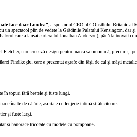
poate face doar Londra”
, a spus noul CEO al COnsiliului Britanic al 
n spectacol plin de vedete la Grădinile Palatului Kensington, dar și des
ubatorul care a lansat cariera lui Jonathan Anderson), până la inovația
el Fletcher, care creează design pentru marca sa omonimă, precum și pe
ei Findikoglu, care a prezentat agrafe din fâșii de cal și măști metalice,
 în topuri fără bretele și fuste lungi.
me înalte de călărie, asortate cu lenjerie intimă strălucitoare.
er și fuste largi.
rsitar și hanorace tricotate cu modele cu pompoane.