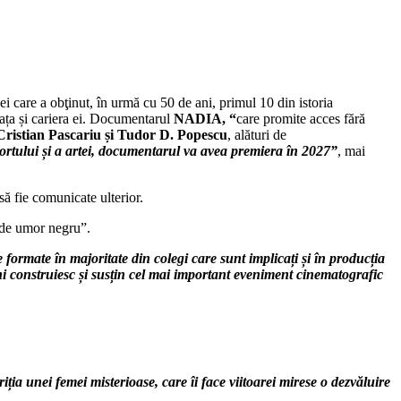
 care a obţinut, în urmă cu 50 de ani, primul 10 din istoria
ața și cariera ei. Documentarul
NADIA, “
care promite acces fără
ristian Pascariu și Tudor D. Popescu
, alături de
sportului și a artei, documentarul va avea premiera în 2027”
, mai
să fie comunicate ulterior.
 de umor negru”.
formate în majoritate din colegi care sunt implicați și în producția
ani construiesc și susțin cel mai important eveniment cinematografic
ția unei femei misterioase, care îi face viitoarei mirese o dezvăluire