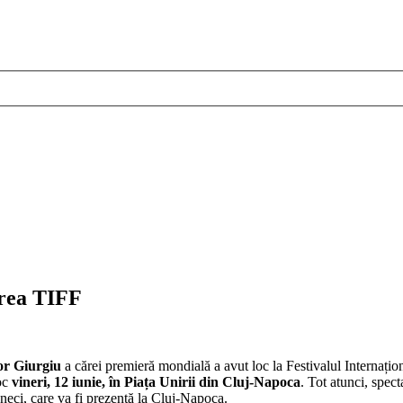
erea TIFF
r Giurgiu
a cărei premieră mondială a avut loc la Festivalul Internaț
loc
vineri, 12 iunie, în Piața Unirii din Cluj-Napoca
. Tot atunci, spec
ci, care va fi prezentă la Cluj-Napoca.