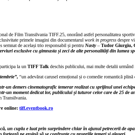
al de Film Transilvania TIFF.25, onorând astfel personalitatea sportivei
exclusivitate primele imagini din documentarul
work in progress
despre vi
s semnat de același trio responsabil și pentru
Nasty
–
Tudor Giurgiu, C
erviuri exclusive cu gimnasta și zeci de alte personalități din lumea 
 participa la un
TIFF Talk
deschis publicului, mai multe detalii urmând 
eptembrie”,
“un adevărat carusel emoțional și o comedie romantică plină
tr-un demers cinematografic temerar realizat cu sprijinul unei echipe 
 într-un moment dedicat lor, publicului și tuturor celor care de 25 de 
m Transilvania.
re online:
tiff.eventbook.ro
ă, un cuplu e luat prin surprindere chiar în ajunul petrecerii de apari
o forțează pe eroină să se confrunte cu propriile temeri și alegeri.