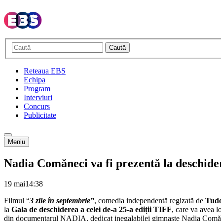
Caută
Reteaua EBS
Echipa
Program
Interviuri
Concurs
Publicitate
Meniu
Nadia Comăneci va fi prezentă la deschid
19 mai
14:38
Filmul “
3 zile în septembrie”
, comedia independentă regizată de
Tudo
la
Gala de deschiderea a celei de-a 25-a ediții TIFF
, care va avea 
din documentarul NADIA, dedicat inegalabilei gimnaste Nadia Comăne