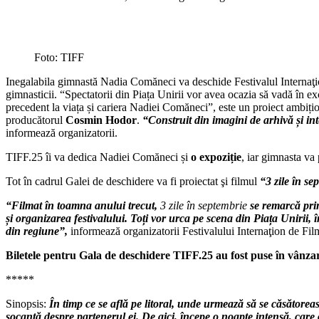
Foto: TIFF
Inegalabila gimnastă Nadia Comăneci va deschide Festivalul Internaţion
gimnasticii. “Spectatorii din Piața Unirii vor avea ocazia să vadă în 
precedent la viața și cariera Nadiei Comăneci”, este un proiect ambițio
producătorul
Cosmin Hodor
.
“Construit din imagini de arhivă și int
informează organizatorii.
TIFF.25 îi va dedica Nadiei Comăneci și
o expoziție
, iar gimnasta va
Tot în cadrul Galei de deschidere va fi proiectat şi filmul
“3 zile în s
“Filmat în toamna anului trecut,
3 zile în septembrie
se remarcă prin
și organizarea festivalului. Toți vor urca pe scena din Piața Unirii,
din regiune”,
informează organizatorii Festivalului Internaţion de Fil
Biletele pentru Gala de deschidere TIFF.25 au fost puse în vânza
*****
Sinopsis:
În timp ce se află pe litoral, unde urmează să se căsătoreasc
șocantă despre partenerul ei. De aici, începe o noapte intensă, care 