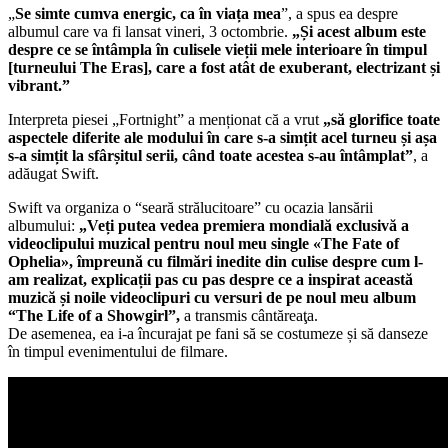
„
Se simte cumva energic, ca în viața mea
”, a spus ea despre
albumul care va fi lansat vineri, 3 octombrie.
„Și acest album este
despre ce se întâmpla în culisele vieții mele interioare în timpul
[turneului The Eras], care a fost atât de exuberant, electrizant și
vibrant.”
Interpreta piesei „Fortnight” a menționat că a vrut
„să glorifice toate
aspectele diferite ale modului în care s-a simțit acel turneu și așa
s-a simțit la sfârșitul serii, când toate acestea s-au întâmplat”
, a
adăugat Swift.
Swift va organiza o “seară strălucitoare” cu ocazia lansării
albumului:
„Veți putea vedea premiera mondială exclusivă a
videoclipului muzical pentru noul meu single «The Fate of
Ophelia», împreună cu filmări inedite din culise despre cum l-
am realizat, explicații pas cu pas despre ce a inspirat această
muzică și noile videoclipuri cu versuri de pe noul meu album
“The Life of a Showgirl”,
a transmis cântăreaţa.
De asemenea, ea i-a încurajat pe fani să se costumeze și să danseze
în timpul evenimentului de filmare.