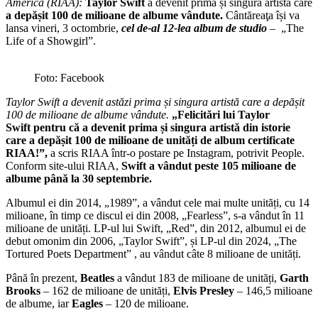
America (RIAA):
Taylor Swift
a devenit prima și singura artistă care
a depășit 100 de milioane de albume vândute.
Cântăreaţa își va
lansa vineri, 3 octombrie,
cel de-al 12-lea album de studio
– „The
Life of a Showgirl”.
Foto: Facebook
Taylor Swift a devenit astăzi prima și singura artistă care a depășit
100 de milioane de albume vândute.
„Felicitări lui Taylor
Swift pentru că a devenit prima și singura artistă din istorie
care a depășit 100 de milioane de unități de album certificate
RIAA!”,
a scris RIAA într-o postare pe Instagram, potrivit People.
Conform site-ului RIAA,
Swift a vândut peste 105 milioane de
albume până la 30 septembrie.
Albumul ei din 2014, „1989”, a vândut cele mai multe unități, cu 14
milioane, în timp ce discul ei din 2008, „Fearless”, s-a vândut în 11
milioane de unități. LP-ul lui Swift, „Red”, din 2012, albumul ei de
debut omonim din 2006, „Taylor Swift”, și LP-ul din 2024, „The
Tortured Poets Department” , au vândut câte 8 milioane de unități.
Până în prezent,
Beatles
a vândut 183 de milioane de unități,
Garth
Brooks
– 162 de milioane de unități,
Elvis Presley
– 146,5 milioane
de albume, iar
Eagles
– 120 de milioane.