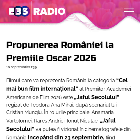
Propunerea României la
Premiile Oscar 2026
10 septembrie
21:39
“Cel
Filmul care va reprezenta România la categoria
mai bun film internaţional”
al Premiilor Academiei
„Jaful Secolului”
Americane de Film 2026 este
,
regizat de
Teodora Ana Mihai
, după scenariul lui
Cristian Mungiu.
În rolurile principale: Anamaria
„Jaful
Vartolomei, Rareş Andrici, Ionuţ Niculae.
Secolului”
va putea fi vizionat în cinematografele din
începând din
23 septembrie,
România
fiind