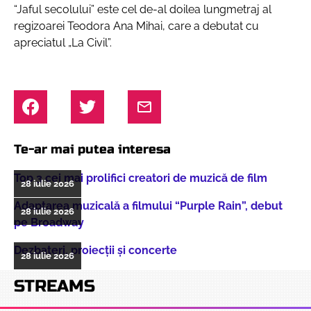
“Jaful secolului” este cel de-al doilea lungmetraj al
regizoarei Teodora Ana Mihai, care a debutat cu
apreciatul „La Civil”.
Te-ar mai putea interesa
Top 3 cei mai prolifici creatori de muzică de film
28 iulie 2026
Adaptarea muzicală a filmului “Purple Rain”, debut
28 iulie 2026
pe Broadway
Dezbateri, proiecţii şi concerte
28 iulie 2026
STREAMS