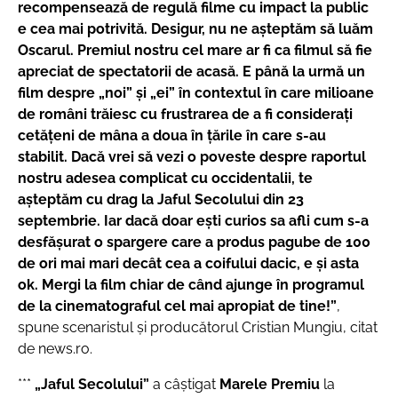
recompensează de regulă filme cu impact la public
e cea mai potrivită. Desigur, nu ne aşteptăm să luăm
Oscarul. Premiul nostru cel mare ar fi ca filmul să fie
apreciat de spectatorii de acasă. E până la urmă un
film despre „noi” şi „ei” în contextul în care milioane
de români trăiesc cu frustrarea de a fi consideraţi
cetăţeni de mâna a doua în ţările în care s-au
stabilit. Dacă vrei să vezi o poveste despre raportul
nostru adesea complicat cu occidentalii, te
aşteptăm cu drag la Jaful Secolului din 23
septembrie. Iar dacă doar eşti curios sa afli cum s-a
desfăşurat o spargere care a produs pagube de 100
de ori mai mari decât cea a coifului dacic, e şi asta
ok.
Mergi la film chiar de când ajunge în programul
de la cinematograful cel mai apropiat de tine!”
,
spune scenaristul şi producătorul Cristian Mungiu, citat
de news.ro.
***
„Jaful Secolului”
a câştigat
Marele Premiu
la