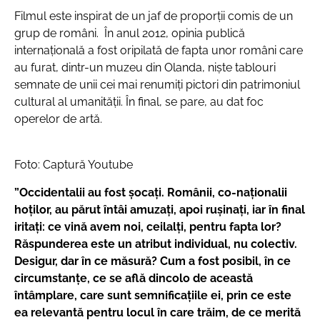
Filmul este inspirat de un jaf de proporţii comis de un
grup de români. În anul 2012, opinia publică
internaţională a fost oripilată de fapta unor români care
au furat, dintr-un muzeu din Olanda, nişte tablouri
semnate de unii cei mai renumiţi pictori din patrimoniul
cultural al umanităţii. În final, se pare, au dat foc
operelor de artă.
Foto: Captură Youtube
”Occidentalii au fost şocaţi.
Românii, co-naţionalii
hoţilor, au părut întâi amuzaţi, apoi ruşinaţi, iar în final
iritaţi: ce vină avem noi, ceilalţi, pentru fapta lor?
Răspunderea este un atribut individual, nu colectiv.
Desigur, dar în ce măsură? Cum a fost posibil, în ce
circumstanţe, ce se află dincolo de această
întâmplare, care sunt semnificaţiile ei, prin ce este
ea relevantă pentru locul în care trăim, de ce merită