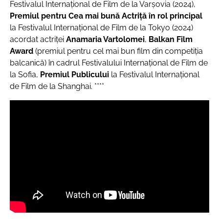
Festivalul Internaţional de Film de la Varşovia (2024),
Premiul pentru Cea mai bună Actriţă în rol principal
la Festivalul Internaţional de Film de la Tokyo (2024)
acordat actriţei
Anamaria Vartolomei
,
Balkan Film
Award
(premiul pentru cel mai bun film din competiţia
balcanică) în cadrul Festivalului Internaţional de Film de
la Sofia,
Premiul Publicului
la Festivalul Internaţional
de Film de la Shanghai. ****