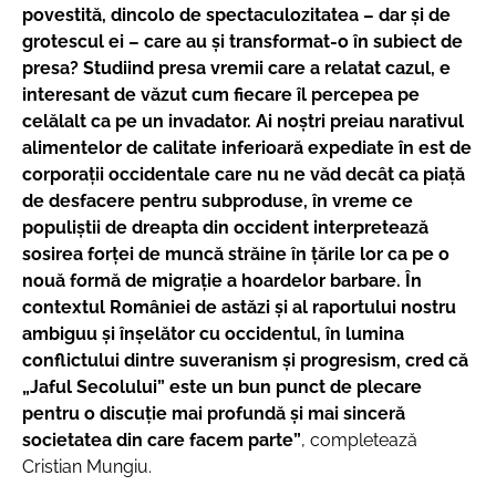
povestită, dincolo de spectaculozitatea – dar şi de
grotescul ei – care au şi transformat-o în subiect de
presa?
Studiind presa vremii care a relatat cazul, e
interesant de văzut cum fiecare îl percepea pe
celălalt ca pe un invadator.
Ai noştri preiau narativul
alimentelor de calitate inferioară expediate în est de
corporaţii occidentale care nu ne văd decât ca piaţă
de desfacere pentru subproduse, în vreme ce
populiştii de dreapta din occident interpretează
sosirea forţei de muncă străine în ţările lor ca pe o
nouă formă de migraţie a hoardelor barbare. În
contextul României de astăzi şi al raportului nostru
ambiguu şi înşelător cu occidentul, în lumina
conflictului dintre suveranism şi progresism, cred că
„Jaful Secolului” este un bun punct de plecare
pentru o discuţie mai profundă şi mai sinceră
societatea din care facem parte”
, completează
Cristian Mungiu.