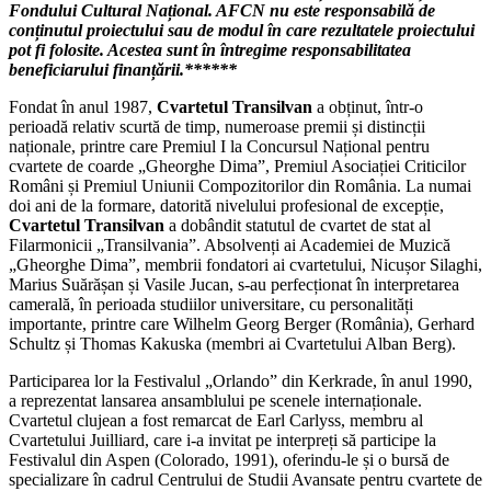
Fondului Cultural Național. AFCN nu este responsabilă de
conținutul proiectului sau de modul în care rezultatele proiectului
pot fi folosite. Acestea sunt în întregime responsabilitatea
beneficiarului finanțării.******
Fondat în anul 1987,
Cvartetul Transilvan
a obținut, într-o
perioadă relativ scurtă de timp, numeroase premii și distincții
naționale, printre care Premiul I la Concursul Național pentru
cvartete de coarde „Gheorghe Dima”, Premiul Asociației Criticilor
Români și Premiul Uniunii Compozitorilor din România. La numai
doi ani de la formare, datorită nivelului profesional de excepție,
Cvartetul Transilvan
a dobândit statutul de cvartet de stat al
Filarmonicii „Transilvania”. Absolvenți ai Academiei de Muzică
„Gheorghe Dima”, membrii fondatori ai cvartetului, Nicușor Silaghi,
Marius Suărășan și Vasile Jucan, s-au perfecționat în interpretarea
camerală, în perioada studiilor universitare, cu personalități
importante, printre care Wilhelm Georg Berger (România), Gerhard
Schultz și Thomas Kakuska (membri ai Cvartetului Alban Berg).
Participarea lor la Festivalul „Orlando” din Kerkrade, în anul 1990,
a reprezentat lansarea ansamblului pe scenele internaționale.
Cvartetul clujean a fost remarcat de Earl Carlyss, membru al
Cvartetului Juilliard, care i-a invitat pe interpreți să participe la
Festivalul din Aspen (Colorado, 1991), oferindu-le și o bursă de
specializare în cadrul Centrului de Studii Avansate pentru cvartete de