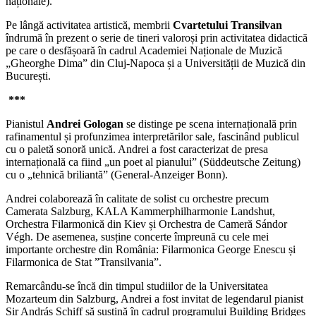
naționale).
Pe lângă activitatea artistică, membrii
Cvartetului Transilvan
îndrumă în prezent o serie de tineri valoroși prin activitatea didactică
pe care o desfășoară în cadrul Academiei Naționale de Muzică
„Gheorghe Dima” din Cluj-Napoca și a Universității de Muzică din
București.
***
Pianistul
Andrei Gologan
se distinge pe scena internațională prin
rafinamentul și profunzimea interpretărilor sale, fascinând publicul
cu o paletă sonoră unică. Andrei a fost caracterizat de presa
internațională ca fiind „un poet al pianului” (Süddeutsche Zeitung)
cu o „tehnică
briliantă” (General-Anzeiger Bonn).
Andrei colaborează în calitate de solist cu orchestre precum
Camerata Salzburg, KALA Kammerphilharmonie Landshut,
Orchestra Filarmonică din Kiev și Orchestra de Cameră Sándor
Végh. De asemenea, susține concerte împreună cu cele mei
importante orchestre din România: Filarmonica George Enescu și
Filarmonica de Stat ”Transilvania”.
Remarcându-se încă din timpul studiilor de la Universitatea
Mozarteum din Salzburg, Andrei a fost invitat de legendarul pianist
Sir András Schiff să susțină în cadrul programului Building Bridges