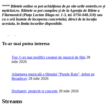
**** Biletele online se pot achiziționa de pe site-urile entertix.ro și
myticket.ro. Biletele se pot cumpăra și de la Agenția de Bilete a
Filarmonicii (Piața Lucian Blaga nr. 1-3, tel. 0756-048.318) sau
cu o oră înainte de începerea concertului, direct de la locația
acestuia, în limita locurilor disponibile.
Te-ar mai putea interesa
Top 3 cei mai prolifici creatori de muzică de film
28
iulie 2026
Adaptarea muzicală a filmului “Purple Rain”, debut pe
Broadway
28 iulie 2026
Dezbateri, proiecţii şi concerte
28 iulie 2026
Streams