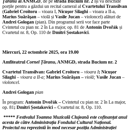
Țăranu
al ANMGD
, de pe
strada
Bucium nr. 2
își va deschide
porțile pentru a găzdui un recital cameral al
Cvartetului Transilvan
(
Gabriel Croitoru
– vioara I,
Nicuşor Silaghi
– vioara a II-a,
Marius Suărăşan
– violă și
Vasile
Jucan
– violoncel) alături de
Andrei Gologan
(pian). Din programul serii vor face parte
Cvintetul cu pian nr. 2 în La major, op. 81 de
Antonín Dvořák
și
Cvartetul nr. 8, Op. 110 de
Dmitri Șostakovici
.
Miercuri, 22 octombrie 2025, ora 19.00
Amfiteatrul
Cornel Țăranu
, ANMGD, strada Bucium nr. 2
Cvartetul Transilvan: Gabriel Croitoru
–
vioara I
; Nicuşor
Silaghi
–
vioara a II-a;
Marius Suărăşan –
violă;
Vasile Jucan
–
violoncel.
Andrei Gologan
pian
În program:
Antonín Dvořák –
Cvintetul cu pian nr. 2 în La major,
op. 81
; Dmitri Șostakovici –
Cvartetul nr. 8, Op. 110.
*****
Festivalul Toamna Muzicală Clujeană este cofinanțat anul
acesta de către Administrația Fondului Cultural Național.
Proiectul nu reprezintă în mod necesar poziția Administrației