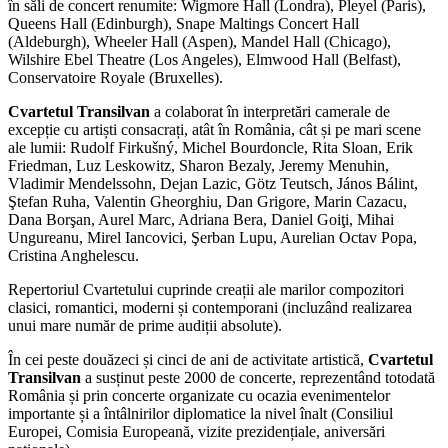
în săli de concert renumite: Wigmore Hall (Londra), Pleyel (Paris),
Queens Hall (Edinburgh), Snape Maltings Concert Hall
(Aldeburgh), Wheeler Hall (Aspen), Mandel Hall (Chicago),
Wilshire Ebel Theatre (Los Angeles), Elmwood Hall (Belfast),
Conservatoire Royale (Bruxelles).
Cvartetul Transilvan
a colaborat în interpretări camerale de
excepție cu artiști consacrați, atât în România, cât și pe mari scene
ale lumii: Rudolf Firkušný, Michel Bourdoncle, Rita Sloan, Erik
Friedman, Luz Leskowitz, Sharon Bezaly, Jeremy Menuhin,
Vladimir Mendelssohn, Dejan Lazic, Götz Teutsch, János Bálint,
Ştefan Ruha, Valentin Gheorghiu, Dan Grigore, Marin Cazacu,
Dana Borşan, Aurel Marc, Adriana Bera, Daniel Goiţi, Mihai
Ungureanu, Mirel Iancovici, Şerban Lupu, Aurelian Octav Popa,
Cristina Anghelescu.
Repertoriul Cvartetului cuprinde creații ale marilor compozitori
clasici, romantici, moderni și contemporani (incluzând realizarea
unui mare număr de prime audiții absolute).
În cei peste douăzeci și cinci de ani de activitate artistică,
Cvartetul
Transilvan
a susținut peste 2000 de concerte, reprezentând totodată
România și prin concerte organizate cu ocazia evenimentelor
importante și a întâlnirilor diplomatice la nivel înalt (Consiliul
Europei, Comisia Europeană, vizite prezidențiale, aniversări