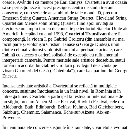
coarde. Avându-l ca mentor pe Earl Carlyss, Cvartetul a avut ocazia
să se perfecționeze în acest prestigios centru de studii trei ani
consecutiv, cu o serie de ansambluri de talie mondială, precum
Emerson String Quartet, American String Quartet, Cleveland String
Quartet sau Mendelsohn String Quartet, fiind apoi invitați să
efectueze un amplu turneu de concerte pe teritoriul Statelor Unite ale
Americii. Începând cu anul 1998,
Cvartetul Transilvan
îl are în
componență, la vioara I, pe Gabriel Croitoru (din ansamblu au mai
făcut parte și violoniștii Cristian Tănase și George Dudea), unul
dintre cei mai valoroși violoniști români ai perioadei actuale, care
îmbină cu succes o carieră solistică de excepție cu rafinamentul
interpretării camerale. Pentru meritele sale artistice deosebite, statul
român i-a acordat lui Gabriel Croitoru privilegiul de a cânta pe
vioara Guarneri del Gesù („Catedrala”), care i-a aparținut lui George
Enescu.
Intensa activitate artistică a Cvartetului se reflectă în multiplele
concerte, susținute întotdeauna la un înalt nivel, în România și în
întreaga lume. Cvartetul a participat la festivaluri internaționale de
prestigiu, precum Aspen Music Festival, Ravinia Festival, cele din
Aldeburgh, Bath, Edinburgh, Belfast, Kuhmo, Bad Gleichenberg,
Salzburg, Chemnitz, Salamanca, Eche-sur-Alzette, Aix-en-
Provence.
În nenumăratele concerte susținute în străinătate, Cvartetul a evoluat