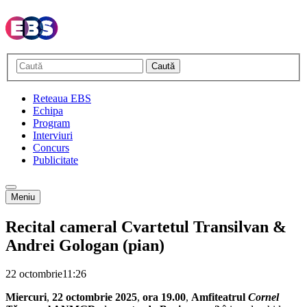
Caută
Reteaua EBS
Echipa
Program
Interviuri
Concurs
Publicitate
Meniu
Recital cameral Cvartetul Transilvan &
Andrei Gologan (pian)
22 octombrie
11:26
Miercuri
,
22 octombrie 2025
,
ora 19.00
,
Amfiteatrul
Cornel