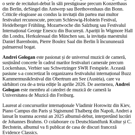
o serie de recitaluri-debut în săli prestigioase precum Konzerthaus
din Berlin, deSingel din Antwerp sau Beethovenhaus din Bonn.
Criticile elogioase au condus la invitații din partea mai multor
festivaluri recunoscute, precum Schleswig-Holstein Festival,
Heidelberger Frühling, Mozartwoche din Salzburg sau Festivalul
Internațional George Enescu din București. Apariții în Wigmore Hall
din Londra, Herkulessaal din München sau, la invitația maestrului
Daniel Barenboim, Pierre Boulez Saal din Berlin îi încununează
palmaresul bogat.
Andrei Gologan
este pasionat și de universul muzicii de cameră,
susținând concerte în cadrul marilor festivaluri camerale precum
Lockenhaus, Verbier sau Schwetzinger SWR Festspiele. Această
pasiune s-a concretizat în organizarea festivalului internațional Buzz
Kammermusikfestival din Obertrum am See (Austria), care va
sărbători cea de-a treia ediție în aprilie 2026. De asemenea,
Andrei
Gologan
este membru al catedrei de muzică de cameră la
Universitatea de Muzică din Freiburg.
Laureat al concursurilor internaționale Vladimir Horowitz din Kiev,
Piano Campus din Paris și Sigismund Thalberg din Napoli, Andrei a
lansat în toamna acestui an 2025 albumul-debut, interpretând lucrări
de Johannes Brahms. O colaborare cu Deutschlandfunk Kultur și C.
Bechstein, albumul va fi publicat de casa de discuri franceză
Evidence Classics.