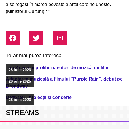
a se regăsi în marea poveste a artei care ne unește.
(Ministerul Culturii) ***
Te-ar mai putea interesa
Top 3 cei mai prolifici creatori de muzică de film
28 iulie 2026
Adaptarea muzicală a filmului “Purple Rain”, debut pe
28 iulie 2026
Broadway
Dezbateri, proiecţii şi concerte
28 iulie 2026
STREAMS