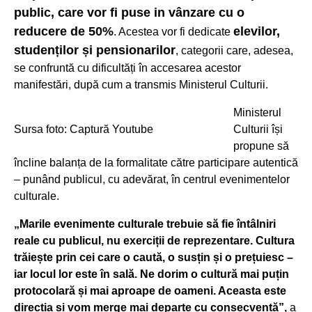
public, care vor fi puse in vânzare cu o
reducere de 50%
elevilor,
. Acestea vor fi dedicate
studenților și pensionarilor
, categorii care, adesea,
se confruntă cu dificultăți în accesarea acestor
manifestări, după cum a transmis Ministerul Culturii.
Ministerul
Sursa foto: Captură Youtube
Culturii își
propune să
încline balanța de la formalitate către participare autentică
– punând publicul, cu adevărat, în centrul evenimentelor
culturale.
„Marile evenimente culturale trebuie să fie întâlniri
reale cu publicul, nu exerciții de reprezentare. Cultura
trăiește prin cei care o caută, o susțin și o prețuiesc –
iar locul lor este în sală. Ne dorim o cultură mai puțin
protocolară și mai aproape de oameni. Aceasta este
direcția și vom merge mai departe cu consecvență”,
a