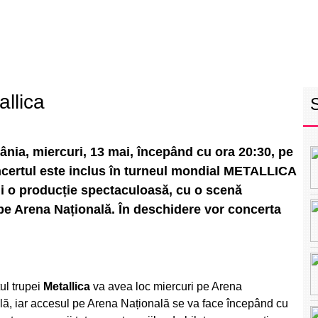
RETEAUA EBS
ECHIPA
PROGRAM
INT
allica
nia, miercuri, 13 mai, începând cu ora 20:30, pe
ncertul este inclus în turneul mondial METALLICA
i o producție spectaculoasă, cu o scenă
 pe Arena Națională. În deschidere vor concerta
ul trupei
Metallica
va avea loc miercuri pe Arena
lă, iar accesul pe Arena Națională se va face începând cu