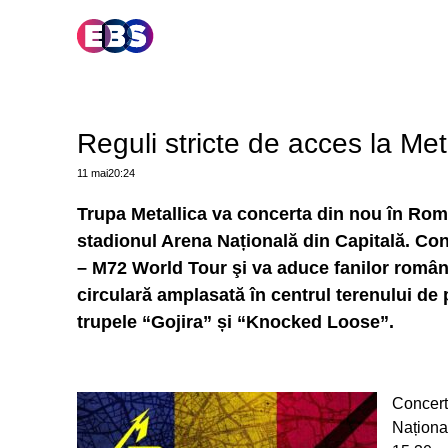
Reguli stricte de acces la Met
11 mai
20:24
Trupa Metallica va concerta din nou în Româ
stadionul Arena Națională din Capitală. Co
– M72 World Tour şi va aduce fanilor român
circulară amplasată în centrul terenului de
trupele “Gojira” și “Knocked Loose”.
Concert
Naționa