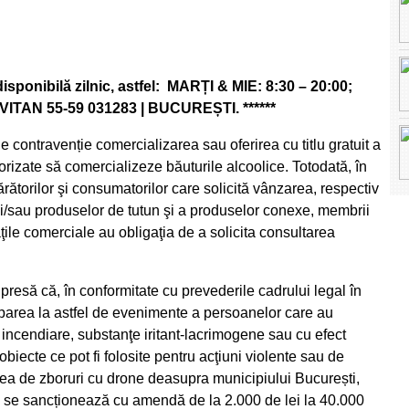
 disponibilă zilnic, astfel: MARȚI & MIE: 8:30 – 20:00;
ITAN 55-59 031283 | BUCUREȘTI. ******
ie contravenție comercializarea sau oferirea cu titlu gratuit a
torizate să comercializeze băuturile alcoolice. Totodată, în
ărătorilor şi consumatorilor care solicită vânzarea, respectiv
 şi/sau produselor de tutun şi a produselor conexe, membrii
ăţile comerciale au obligaţia de a solicita consultarea
resă că, în conformitate cu prevederile cadrului legal în
iciparea la astfel de evenimente a persoanelor care au
 incendiare, substanţe iritant-lacrimogene sau cu efect
 obiecte ce pot fi folosite pentru acţiuni violente sau de
rea de zboruri cu drone deasupra municipiului București,
e și se sancționează cu amendă de la 2.000 de lei la 40.000