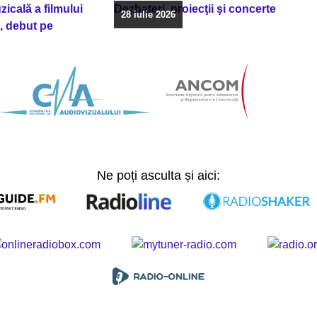
icală a filmului
Dezbateri, proiecţii şi concerte
28 iulie 2026
, debut pe
Ne poți asculta și aici: