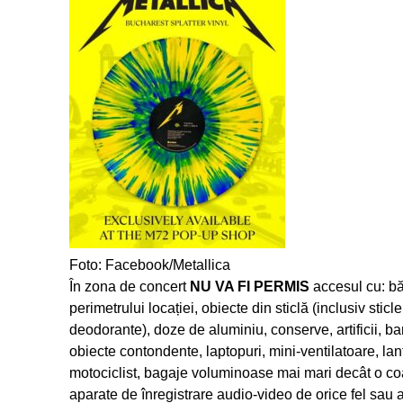
Foto: Facebook/Metallica
În zona de concert
NU VA FI PERMIS
accesul cu: bă
perimetrului locației, obiecte din sticlă (inclusiv sticl
deodorante), doze de aluminiu, conserve, artificii, b
obiecte contondente, laptopuri, mini-ventilatoare, la
motociclist, bagaje voluminoase mai mari decât o coală
aparate de înregistrare audio-video de orice fel sau a