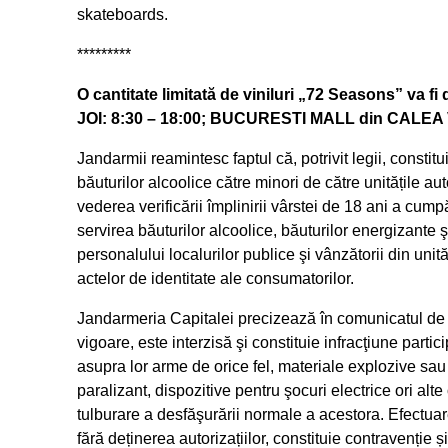
skateboards.
*********
O cantitate limitată de viniluri „72 Seasons” va fi
JOI: 8:30 – 18:00; BUCURESTI MALL din CALEA V
Jandarmii reamintesc faptul că, potrivit legii, constitu
băuturilor alcoolice către minori de către unitățile au
vederea verificării împlinirii vârstei de 18 ani a cump
servirea băuturilor alcoolice, băuturilor energizante
personalului localurilor publice şi vânzătorii din unit
actelor de identitate ale consumatorilor.
Jandarmeria Capitalei precizează în comunicatul de p
vigoare, este interzisă şi constituie infracţiune part
asupra lor arme de orice fel, materiale explozive sau
paralizant, dispozitive pentru şocuri electrice ori alte
tulburare a desfăşurării normale a acestora. Efectua
fără deținerea autorizațiilor, constituie contravenți