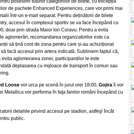
ntru posesorii tuturor categoriilor de bilete, cu excepția
ilor de pachete Enhanced Experiences, care vor primi mai
talii într-un e-mail separat. Pentru deținătorii de bilete
ntry, accesul în complexul sportiv se va face începând cu
0, doar prin strada Maior Ion Coravu. Pentru a evita
ele aglomerări, recomandarea organizatorilor este ca
anții să țină cont de zona pentru care și-au achiziționat
i să facă accesul prin artera indicată. Subliniem faptul că,
 evita aglomerarea zonei, participanților le este
dată deplasarea cu mijloace de transport în comun sau
ring.
d Loose
vor urca pe scenă în jurul orei 18:00,
Gojira
îi vor
pei Metallica vor performa în faţa fanilor români începând cu
orii detaliile privind accesul pe stadion, astfeşl încât
entru public.