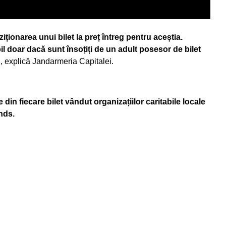
ționarea unui bilet la preț întreg pentru aceștia.
l doar dacă sunt însoțiți de un adult posesor de bilet
”
, explică Jandarmeria Capitalei.
 din fiecare bilet vândut organizațiilor caritabile locale
nds.