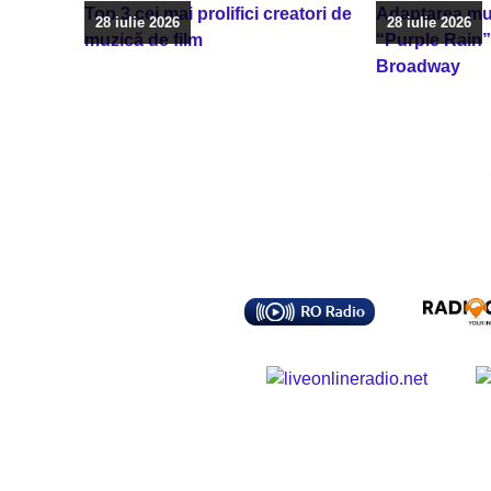
Top 3 cei mai prolifici creatori de
Adaptarea muz
28 iulie 2026
28 iulie 2026
muzică de film
“Purple Rain”
Broadway