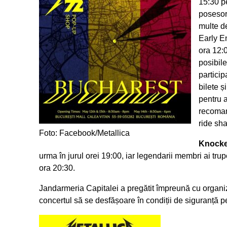
15:30 pe
posesor
multe de
Early E
ora 12:0
posibil
particip
bilete ș
pentru a
recoman
ride sha
Foto: Facebook/Metallica
Knocke
urma în jurul orei 19:00, iar legendarii membri ai tru
ora 20:30.
Jandarmeria Capitalei a pregătit împreună cu organizat
concertul să se desfășoare în condiții de siguranță p