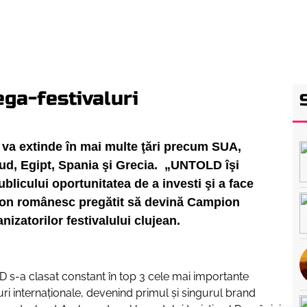
RETEAUA EBS
ECHIPA
PROGRAM
INTE
ga-festivaluri
e va extinde în mai multe ţări precum SUA,
ud, Egipt, Spania şi Grecia. „UNTOLD îşi
licului oportunitatea de a investi şi a face
ion românesc pregătit să devină Campion
izatorilor festivalului clujean.
s-a clasat constant în top 3 cele mai importante
luri internaţionale, devenind primul şi singurul brand