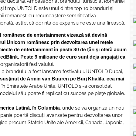
c declarat Ambasador al brandului turistic al României.
aşi timp, UNTOLD este unul dintre top 10 branduri şi
i româneşti cu recunoaştere semnificativă
ţională, astfel că dorinţa de expansiune este una firească.
l românesc de entertainment vizează să devină
ul Unicorn românesc prin dezvoltarea unei reţele
oiecte de entertainment în peste 30 de ţări şi oferă acum
eedBlink. Peste 9 milioane de euro sunt deja angajaţi ca
rganizatorii festivalului.
 a brandului a fost lansarea festivalului UNTOLD Dubai,
susţinut de Armin van Buuren pe Burj Khalifa, cea mai
s în Emiratele Arabe Unite, UNTOLD şi-a consolidat
modelul său poate fi replicat cu succes pe pieţe globale,
, unde se va organiza un nou
erica Latină, în Columbia
pania poartă discuţii avansate pentru dezvoltarea unor
ategice precum Statele Unite ale Americii, Canada, Japonia,
.