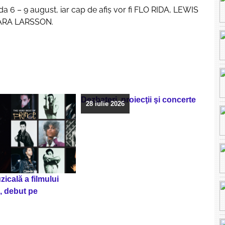
a 6 – 9 august, iar cap de afiş vor fi FLO RIDA, LEWIS
ZARA LARSSON.
Dezbateri, proiecţii şi concerte
28 iulie 2026
icală a filmului
, debut pe