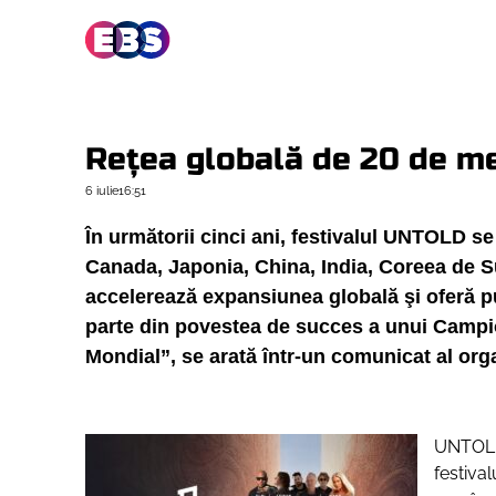
Reţea globală de 20 de me
6 iulie
16:51
În următorii cinci ani, festivalul UNTOLD s
Canada, Japonia, China, India, Coreea de S
accelerează expansiunea globală şi oferă pub
parte din povestea de succes a unui Camp
Mondial”, se arată într-un comunicat al organ
UNTOLD 
festiva