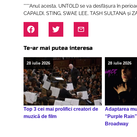
****Anul acesta, UNTOLD se va desfăşura în perioad
CAPALDI, STING, SWAE LEE, TASH SULTANA şi 
Te-ar mai putea interesa
28 iulie 2026
28 iulie 2026
Top 3 cei mai prolifici creatori de
Adaptarea muz
muzică de film
“Purple Rain”
Broadway