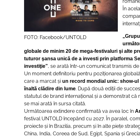
românes
În acel
compani
interna
„Grupu
FOTO: Facebook/UNTOLD
următor
globale de minim 20 de mega-festivaluri şi alte pr
tuturor şansa unică de a investi prin platforma S
, se arată într-un comunicat transmis de o
investiţie”
Un moment definitoriu pentru poziţionarea globală
care a marcat şi
un record mondial unic: show-ul 
. După două ediţii de succe
înaltă clădire din lume
statutul de brand internaţional şi a demonstrat că 
se mai arată în sursa citată.
Următoarea extindere confirmată va avea loc în
Am
festival UNTOLD începând cu 2027. În paralel, com
proiecte şi în Brazilia, precum şi în alte pieţe str
China, India, Coreea de Sud, Egipt, Spania şi Grecia