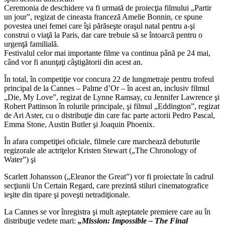
Ceremonia de deschidere va fi urmată de proiecţia filmului „Partir
un jour”, regizat de cineasta franceză Amelie Bonnin, ce spune
povestea unei femei care îşi părăseşte oraşul natal pentru a-şi
construi o viaţă la Paris, dar care trebuie să se întoarcă pentru o
urgenţă familială.
Festivalul celor mai importante filme va continua până pe 24 mai,
când vor fi anunţaţi câştigătorii din acest an.
În total, în competiţie vor concura 22 de lungmetraje pentru trofeul
principal de la Cannes – Palme d’Or – în acest an, inclusiv filmul
„Die, My Love”, regizat de Lynne Ramsay, cu Jennifer Lawrence şi
Robert Pattinson în rolurile principale, şi filmul „Eddington”, regizat
de Ari Aster, cu o distribuţie din care fac parte actorii Pedro Pascal,
Emma Stone, Austin Butler şi Joaquin Phoenix.
În afara competiţiei oficiale, filmele care marchează debuturile
regizorale ale actriţelor Kristen Stewart („The Chronology of
Water”) şi
Scarlett Johansson („Eleanor the Great”) vor fi proiectate în cadrul
secţiunii Un Certain Regard, care prezintă stiluri cinematografice
ieşite din tipare şi poveşti netradiţionale.
La Cannes se vor înregistra şi mult aşteptatele premiere care au în
distribuţie vedete mari:
„Mission: Impossible – The Final