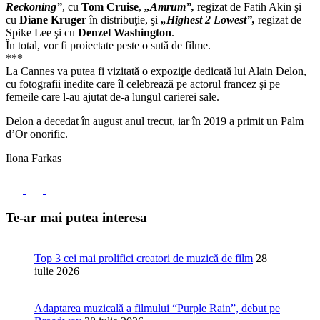
Reckoning”
, cu
Tom Cruise
,
„Amrum”,
regizat de Fatih Akin şi
cu
Diane Kruger
în distribuţie, şi
„Highest 2 Lowest”,
regizat de
Spike Lee şi cu
Denzel Washington
.
În total, vor fi proiectate peste o sută de filme.
***
La Cannes va putea fi vizitată o expoziţie dedicată lui Alain Delon,
cu fotografii inedite care îl celebrează pe actorul francez şi pe
femeile care l-au ajutat de-a lungul carierei sale.
Delon a decedat în august anul trecut, iar în 2019 a primit un Palm
d’Or onorific.
Ilona Farkas
Te-ar mai putea interesa
Top 3 cei mai prolifici creatori de muzică de film
28
iulie 2026
Adaptarea muzicală a filmului “Purple Rain”, debut pe