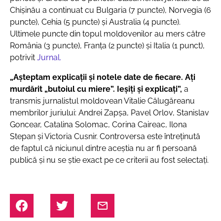
Chișinău a continuat cu Bulgaria (7 puncte), Norvegia (6
puncte), Cehia (5 puncte) și Australia (4 puncte).
Ultimele puncte din topul moldovenilor au mers către
România (3 puncte), Franța (2 puncte) și Italia (1 punct),
potrivit
Jurnal.
„Așteptam explicații și notele date de fiecare. Ați
murdărit „butoiul cu miere”. Ieșiți și explicați”,
a
transmis jurnalistul moldovean Vitalie Călugăreanu
membrilor juriului: Andrei Zapșa, Pavel Orlov, Stanislav
Goncear, Catalina Solomac, Corina Caireac, Ilona
Stepan şi Victoria Cusnir. Controversa este întreţinută
de faptul că niciunul dintre aceştia nu ar fi persoană
publică şi nu se ştie exact pe ce criterii au fost selectaţi.