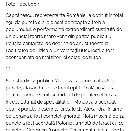
Foto: Facebook
Căpitănescu, reprezentanta României, a obţinut în total
296 de puncte şi s-a clasat pe treapta a treia a
podiumului, o performanţă extraordinară susţinută de
un punctaj foarte mare venit din partea publicului.
Reuşita cântăreţei de doar 22 de ani, studentă la
Facultatea de Fizică a Universităţii Bucureşti, a fost
acompaniată de mai tinerii ei colegi de trupă.
****
Satoshi, din Republica Moldova, a acumulat 226 de
puncte, clasându-se pe locul opt în finală, însă, aşa
cum ne-am obişnuit, scandalul de pe internet abia a
început. Juriul de specialitat din Moldova a acordat
doar 3 puncte piesei interpretate de Alexandra, în timp
ce Ucraina a fost complet ignorată. Nota maximă de 12
puncte a fost acordată Poloniei, urmată de Israel cu 10
puncte și Grecia cu 8 puncte. Clasamentul juriului de la