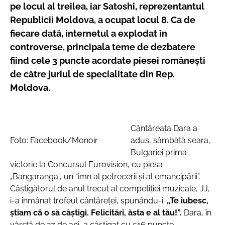
pe locul al treilea, iar Satoshi, reprezentantul
Republicii Moldova, a ocupat locul 8. Ca de
fiecare dată, internetul a explodat în
controverse, principala teme de dezbatere
fiind cele 3 puncte acordate piesei româneşti
de către juriul de specialitate din Rep.
Moldova.
Cântăreaţa Dara a
Foto: Facebook/Monoir
adus, sâmbătă seara,
Bulgariei prima
victorie la Concursul Eurovision, cu piesa
„Bangaranga”, un “imn al petrecerii şi al emancipării”.
Câştigătorul de anul trecut al competiţiei muzicale, JJ,
i-a înmânat trofeul cântăreţei, spunându-i:
„Te iubesc,
ştiam că o să câştigi. Felicitări, ăsta e al tău!”.
Dara, în
vârstă de 27 de ani, a câştigat cu 516 puncte,