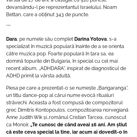
devansându-l pe reprezentantul Israelului, Noam
Bettan, care a obţinut 343 de puncte.
***
Dara
, pe numele său complet
Darina Yotova
, s-a
specializat în muzică populară înainte de a se orienta
către muzica pop. Foarte populară în ţara sa, ea
domină topurile din Bulgaria, în special cu cel mai
recent album, „ADHDARA”, inspirat de diagnosticul de
ADHD primit la vârsta adultă.
Piesa pe care a prezentat-o se numeşte „Bangaranga”,
un titlu dance-pop al cărui nume evocă ritualuri
străvechi. Aceasta a fost compusă de compozitorul
grec Dimitris Kontopoulos, compozitoarea norvegiană
Anne Judith Wik şi…românul Cristian Tarcea, cunoscut
ca Monoir.
„Te cunosc de când aveai 16 ani. Am știut
că este ceva special la tine, iar acum ai dovedit-o în