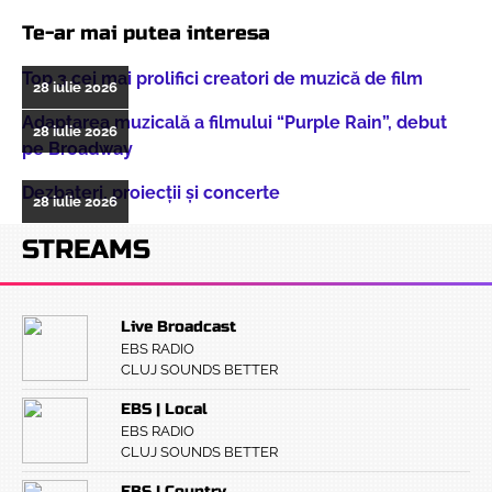
Te-ar mai putea interesa
Top 3 cei mai prolifici creatori de muzică de film
28 iulie 2026
Adaptarea muzicală a filmului “Purple Rain”, debut
28 iulie 2026
pe Broadway
Dezbateri, proiecţii şi concerte
28 iulie 2026
STREAMS
Live Broadcast
EBS RADIO
CLUJ SOUNDS BETTER
EBS | Local
EBS RADIO
CLUJ SOUNDS BETTER
EBS | Country