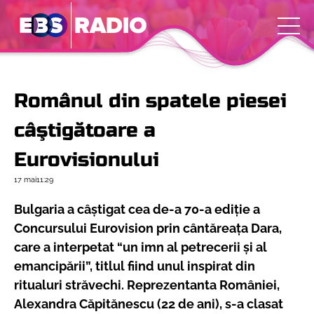
Românul din spatele piesei
câştigătoare a
Eurovisionului
17 mai
11:29
Bulgaria a câştigat cea de-a 70-a ediţie a
Concursului Eurovision prin cântăreaţa Dara,
care a interpetat “un imn al petrecerii şi al
emancipării”, titlul fiind unul inspirat din
ritualuri străvechi. Reprezentanta României,
Alexandra Căpitănescu (22 de ani), s-a clasat