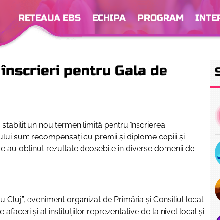
RETEAUA EBS
ECHIPA
PROGRAM
INTE
înscrieri pentru Gala de
 stabilit un nou termen limită pentru înscrierea
lui sunt recompensaţi cu premii şi diplome copiii şi
“care au obţinut rezultate deosebite în diverse domenii de
u Cluj”, eveniment organizat de Primăria şi Consiliul local
faceri şi al instituţiilor reprezentative de la nivel local și