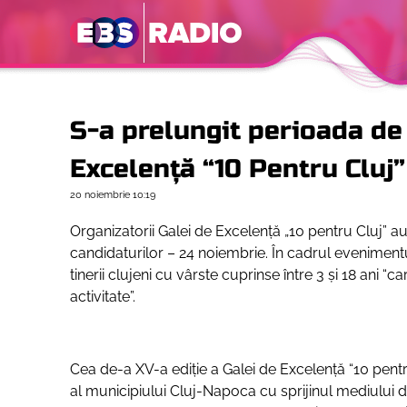
S-a prelungit perioada de 
Excelenţă “10 Pentru Cluj”
20 noiembrie
10:19
Organizatorii Galei de Excelență „10 pentru Cluj” au
candidaturilor – 24 noiembrie. În cadrul evenimentu
tinerii clujeni cu vârste cuprinse între 3 şi 18 ani 
activitate”.
Cea de-a XV-a ediţie a Galei de Excelenţă “10 pentr
al municipiului Cluj-Napoca cu sprijinul mediului de a