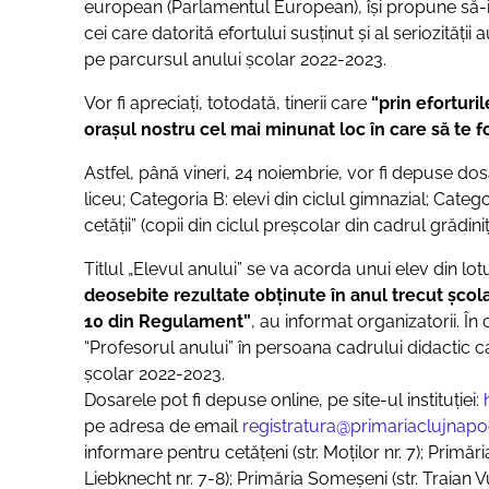
european (Parlamentul European), îşi propune să-i adu
cei care datorită efortului susţinut şi al seriozităţii
pe parcursul anului şcolar 2022-2023.
Vor fi apreciaţi, totodată, tinerii care
“prin eforturil
orașul nostru cel mai minunat loc în care să te fo
Astfel, până vineri, 24 noiembrie, vor fi depuse do
liceu; Categoria B: elevi din ciclul gimnazial; Catego
cetăţii” (copii din ciclul preşcolar din cadrul grădiniţ
Titlul „Elevul anului” se va acorda unui elev din lotu
deosebite rezultate obţinute în anul trecut şcola
10 din Regulament”
, au informat organizatorii. În
“Profesorul anului” în persoana cadrului didactic 
şcolar 2022-2023.
Dosarele pot fi depuse online, pe site-ul instituției:
pe adresa de email
registratura@primariaclujnapo
informare pentru cetăţeni (str. Moţilor nr. 7); Primăria
Liebknecht nr. 7-8); Primăria Someşeni (str. Traian Vu