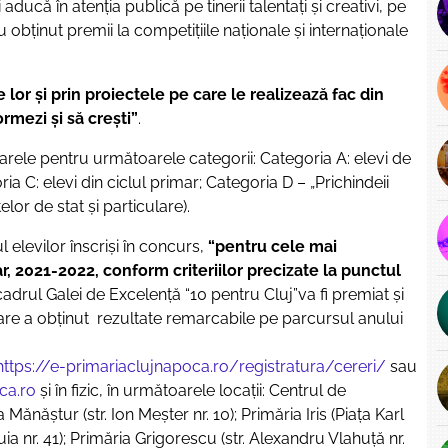
că în atenţia publică pe tinerii talentaţi şi creativi, pe
 au obţinut premii la competiţiile naţionale şi internaţionale
e lor şi prin proiectele pe care le realizează fac din
rmezi și să crești”
.
sarele pentru următoarele categorii: Categoria A: elevi de
ria C: elevi din ciclul primar; Categoria D – „Prichindeii
elor de stat şi particulare).
l elevilor înscrişi în concurs,
“pentru cele mai
r, 2021-2022, conform criteriilor precizate la punctul
 cadrul Galei de Excelenţă “10 pentru Cluj”va fi premiat şi
care a obţinut rezultate remarcabile pe parcursul anului
https://e-primariaclujnapoca.ro/registratura/cereri/
sau
ca.ro
şi în fizic, în următoarele locaţii: Centrul de
 Mănăştur (str. Ion Meşter nr. 10); Primăria Iris (Piaţa Karl
ia nr. 41); Primăria Grigorescu (str. Alexandru Vlahuţă nr.