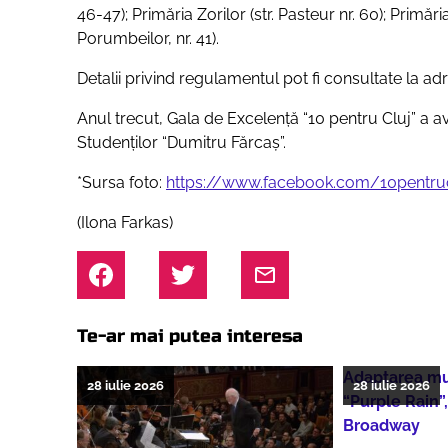
46-47); Primăria Zorilor (str. Pasteur nr. 60); Primăr
Porumbeilor, nr. 41).
Detalii privind regulamentul pot fi consultate la a
Anul trecut, Gala de Excelenţă “10 pentru Cluj” a a
Studenţilor “Dumitru Fărcaş”.
*Sursa foto:
https://www.facebook.com/10pentru
(Ilona Farkas)
Te-ar mai putea interesa
Adaptarea muz
28 iulie 2026
28 iulie 2026
“Purple Rain”
Broadway