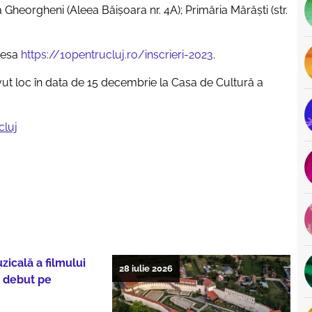
ia Gheorgheni (Aleea Băişoara nr. 4A); Primăria Mărăști (str.
dresa
https://10pentrucluj.ro/inscrieri-2023
.
vut loc în data de 15 decembrie la Casa de Cultură a
cluj
icală a filmului
28 iulie 2026
, debut pe