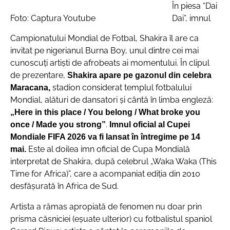
În piesa “Dai
Foto: Captura Youtube
Dai”, imnul
Campionatului Mondial de Fotbal, Shakira îl are ca
invitat pe nigerianul Burna Boy, unul dintre cei mai
cunoscuţi artişti de afrobeats ai momentului. În clipul
de prezentare,
Shakira apare pe gazonul din celebra
stadion considerat templul fotbalului
Maracana,
Mondial, alături de dansatori şi cântă în limba engleză:
„Here in this place / You belong / What broke you
.
once / Made you strong”
Imnul oficial al Cupei
Mondiale FIFA 2026 va fi lansat în întregime pe 14
Este al doilea imn oficial de Cupa Mondială
mai.
interpretat de Shakira, după celebrul „Waka Waka (This
Time for Africa)”, care a acompaniat ediţia din 2010
desfăşurată în Africa de Sud.
Artista a rămas apropiată de fenomen nu doar prin
prisma căsniciei (eşuate ulterior) cu fotbalistul spaniol