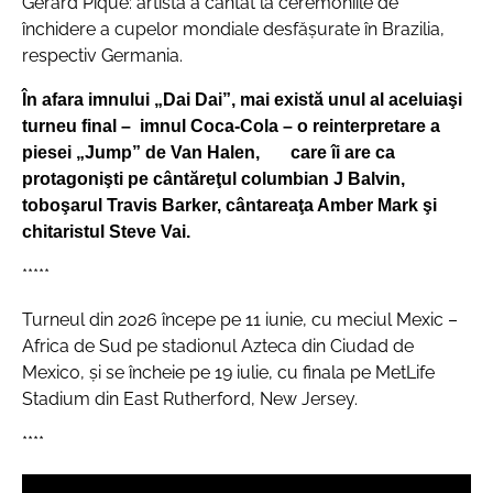
Gerard Pique: artista a cântat la ceremoniile de
închidere a cupelor mondiale desfăşurate în Brazilia,
respectiv Germania.
În afara imnului „Dai Dai”, mai există unul al aceluiaşi
turneu final – imnul Coca-Cola – o reinterpretare a
piesei „Jump” de Van Halen, care îi are ca
protagonişti pe cântăreţul columbian J Balvin,
toboşarul Travis Barker, cântareaţa Amber Mark şi
chitaristul Steve Vai.
*****
Turneul din 2026 începe pe 11 iunie, cu meciul Mexic –
Africa de Sud pe stadionul Azteca din Ciudad de
Mexico, şi se încheie pe 19 iulie, cu finala pe MetLife
Stadium din East Rutherford, New Jersey.
****