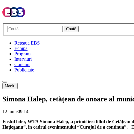
Caută
Reteaua EBS
Echipa
Program
Interviuri
Concurs
Publicitate
Meniu
Simona Halep, cetăţean de onoare al muni
12 iunie
09:14
Fostul líder, WTA Simona Halep, a primit ieri titlul de Cetăţean
Haţieganu”, în cadrul evenimentului “Curajul de a continua”.
E