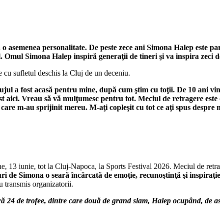
o asemenea personalitate. De peste zece ani Simona Halep este parte ş
. Omul Simona Halep inspiră generaţii de tineri şi va inspira zeci 
 cu sufletul deschis la Cluj de un deceniu.
ul a fost acasă pentru mine, după cum ştim cu toţii. De 10 ani vin a
st aici. Vreau să vă mulţumesc pentru tot. Meciul de retragere este
, care m-au sprijinit mereu.
M-aţi copleşit cu tot ce aţi spus despre
ne, 13 iunie, tot la Cluj-Napoca, la Sports Festival 2026. Meciul de ret
uri de Simona o seară încărcată de emoţie, recunoştinţă şi inspiraţi
 transmis organizatorii.
ă 24 de trofee, dintre care două de grand slam, Halep ocupând, de a