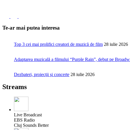
Te-ar mai putea interesa
Top 3 cei mai prolifici creatori de muzică de film
28 iulie 2026
Adaptarea muzicală a filmului “Purple Rain”, debut pe Broad
Dezbateri, proiecţii şi concerte
28 iulie 2026
Streams
Live Broadcast
EBS Radio
Cluj Sounds Better