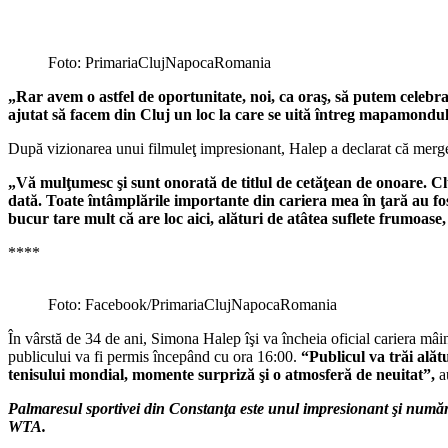
Foto: PrimariaClujNapocaRomania
„Rar avem o astfel de oportunitate, noi, ca oraş, să putem celebra 
ajutat să facem din Cluj un loc la care se uită întreg mapamondul
După vizionarea unui filmuleţ impresionant, Halep a declarat că merge
„Vă mulţumesc şi sunt onorată de titlul de cetăţean de onoare. Cluj
dată. Toate întâmplările importante din cariera mea în ţară au fo
bucur tare mult că are loc aici, alături de atâtea suflete frumoase
****
Foto: Facebook/PrimariaClujNapocaRomania
În vârstă de 34 de ani, Simona Halep îşi va încheia oficial cariera mâi
publicului va fi permis începând cu ora 16:00.
“Publicul va trăi alăt
tenisului mondial, momente surpriză şi o atmosferă de neuitat”,
au
Palmaresul sportivei din Constanţa este unul impresionant şi număr
WTA.