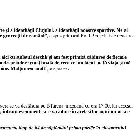
i a identităţii Clujului, a identităţii noastre sportive. Ne-ai
de generaţii de români”,
a spus primarul Emil Boc, citat de news.ro.
ici cu sufletul deschis şi am fost primită călduros de fiecare
 o desprindere emoţională de ceea ce am făcut toată viaţa şi mă
 mine.
Mulţumesc mult”
, a spus ea.
ragere se va desfăşura pe BTarena, începând cu ora 17:00, iar accesul
e, într-un eveniment care va aduce în acelaşi loc mari nume ale
semenea, timp de 64 de săptămâni prima poziţie în clasamentul