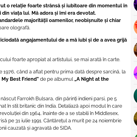
ut o relație foarte strânsă și iubitoare din momentul în
din viața lui. Mă adora și îmi era devotat.
ndardele majorității oamenilor, neobișnuite și chiar
soare olografă.
iciodată angajamentului de a mă iubi și de a avea grijă
ului foarte apropiat al artistului, se mai arată în carte.
nie 1976, când a aflat pentru prima dată despre sarcină, la
e My Best Friend”
de pe albumul
„A Night at the
 născut Farrokh Bulsara, din părinți indieni parsi, pe 5
 în stil britanic din India. Detaliază apoi modul în care
revoluției din 1964, înainte de a se stabili în Middlesex,
risă pe 31 iulie 1991. Cântărețul a murit pe 24 noiembrie
onii cauzată şi agravată de SIDA.