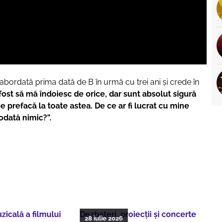
abordată prima dată de B în urmă cu trei ani şi crede în
fost să mă îndoiesc de orice, dar sunt absolut sigură
se prefacă la toate astea. De ce ar fi lucrat cu mine
iodată nimic?”.
icală a filmului
Dezbateri, proiecţii şi concerte
28 iulie 2026