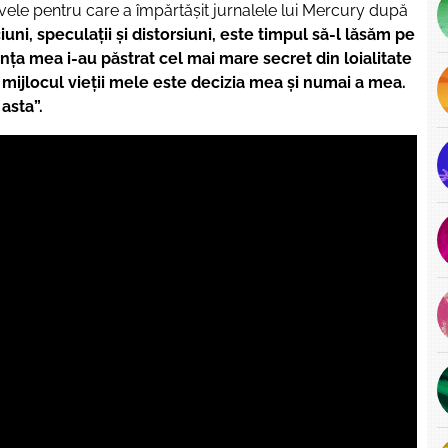
tivele pentru care a împărtășit jurnalele lui Mercury după
ni, speculații și distorsiuni, este timpul să-l lăsăm pe
nța mea i-au păstrat cel mai mare secret din loialitate
 mijlocul vieții mele este decizia mea și numai a mea.
asta”.