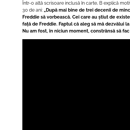
Într-o altă scrisoare inclusă în carte, B explică mo
30 de ani:
„După mai bine de trei decenii de minciu
Freddie să vorbească. Cei care au știut de existe
față de Freddie. Faptul că aleg să mă dezvălui la
Nu am fost, în niciun moment, constrânsă să fac 