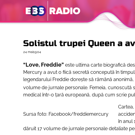
Solistul trupei Queen a av
24 mai
19:04
“Love, Freddie”
este ultima carte biografică desp
Mercury a avut o fiică secretă concepută în timpul 
legendarului Freddie doreşte să rămână anonimă, 
volume de jurnale personale. Femeia, cunoscută
medical într-o ţară europeană, după cum scrie publ
Cartea
Sursa foto: Facebook/freddiemercury
acciden
în anul 
dăruit 17 volume de jurnale personale detaliate pe 