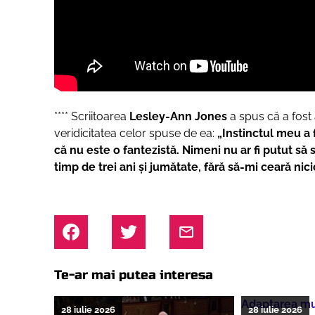
**** Scriitoarea
Lesley-Ann Jones
a spus că a fost 
veridicitatea celor spuse de ea:
„Instinctul meu a 
că nu este o fantezistă. Nimeni nu ar fi putut să 
timp de trei ani și jumătate, fără să-mi ceară nic
Te-ar mai putea interesa
Adaptarea muz
28 iulie 2026
28 iulie 2026