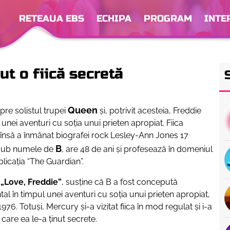
RETEAUA EBS
ECHIPA
PROGRAM
INTE
ut o fiică secretă
Queen
re solistul trupei
şi, potrivit acesteia, Freddie
unei aventuri cu soţia unui prieten apropiat. Fiica
însă a înmânat biografei rock Lesley-Ann Jones 17
B
 sub numele de
, are 48 de ani şi profesează în domeniul
icaţia “The Guardian”.
,
„Love, Freddie”
, susține că B a fost concepută
tal în timpul unei aventuri cu soția unui prieten apropiat,
1976. Totuşi, Mercury și-a vizitat fiica în mod regulat și i-a
care ea le-a ținut secrete.