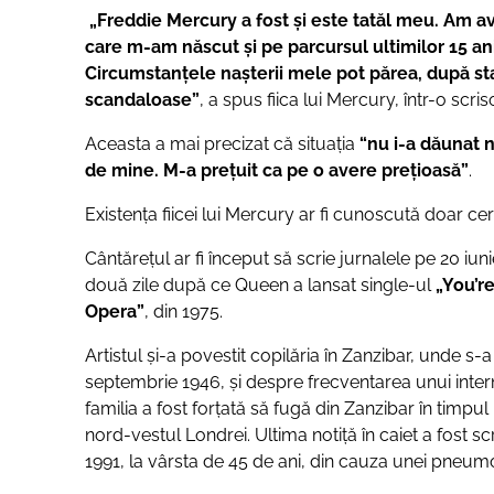
„Freddie Mercury a fost și este tatăl meu. Am av
care m-am născut și pe parcursul ultimilor 15 ani 
Circumstanțele nașterii mele pot părea, după sta
scandaloase”
, a spus fiica lui Mercury, într-o scri
Aceasta a mai precizat că situaţia
“nu i-a dăunat n
de mine. M-a prețuit ca pe o avere prețioasă”
.
Existența fiicei lui Mercury ar fi cunoscută doar cerc
Cântărețul ar fi început să scrie jurnalele pe 20 iu
două zile după ce Queen a lansat single-ul
„You’r
Opera”
, din 1975.
Artistul și-a povestit copilăria în Zanzibar, unde s-a
septembrie 1946, și despre frecventarea unui internat
familia a fost forțată să fugă din Zanzibar în timpul 
nord-vestul Londrei. Ultima notiță în caiet a fost sc
1991, la vârsta de 45 de ani, din cauza unei pneum