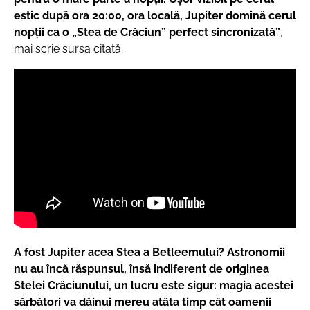
estic după ora 20:00, ora locală, Jupiter domină cerul
nopții ca o „Stea de Crăciun” perfect sincronizată”
,
mai scrie sursa citată.
A fost Jupiter acea Stea a Betleemului? Astronomii
nu au încă răspunsul, însă indiferent de originea
Stelei Crăciunului, un lucru este sigur: magia acestei
sărbători va dăinui mereu atâta timp cât oamenii