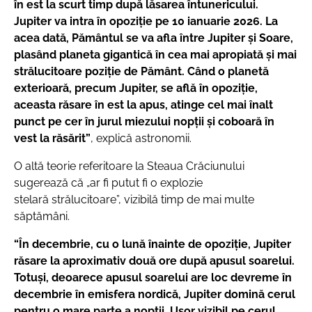
în est la scurt timp după lăsarea întunericului.
Jupiter va intra în opoziție pe 10 ianuarie 2026. La
acea dată, Pământul se va afla între Jupiter și Soare,
plasând planeta gigantică în cea mai apropiată și mai
strălucitoare poziție de Pământ. Când o planetă
exterioară, precum Jupiter, se află în opoziție,
aceasta răsare în est la apus, atinge cel mai înalt
punct pe cer în jurul miezului nopții și coboară în
vest la răsărit”
, explică astronomii.
O altă teorie referitoare la Steaua Crăciunului
sugerează că „ar fi putut fi o explozie
stelară strălucitoare”, vizibilă timp de mai multe
săptămâni.
“În decembrie, cu o lună înainte de opoziție, Jupiter
răsare la aproximativ două ore după apusul soarelui.
Totuși, deoarece apusul soarelui are loc devreme în
decembrie în emisfera nordică, Jupiter domină cerul
pentru o mare parte a nopții. Ușor vizibil pe cerul