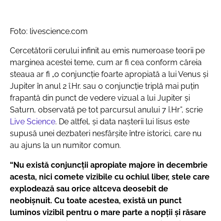
Foto: livescience.com
Cercetătorii cerului infinit au emis numeroase teorii pe
marginea acestei teme, cum ar fi cea conform căreia
steaua ar fi „o conjuncție foarte apropiată a lui Venus și
Jupiter în anul 2 î.Hr. sau o conjuncție triplă mai puțin
frapantă din punct de vedere vizual a lui Jupiter și
Saturn, observată pe tot parcursul anului 7 î.Hr”, scrie
Live Science
. De altfel, şi data naşterii lui Iisus este
supusă unei dezbateri nesfârşite între istorici, care nu
au ajuns la un numitor comun.
“Nu există conjuncții apropiate majore în decembrie
acesta, nici comete vizibile cu ochiul liber, stele care
explodează sau orice altceva deosebit de
neobișnuit. Cu toate acestea, există un punct
luminos vizibil pentru o mare parte a nopții și răsare