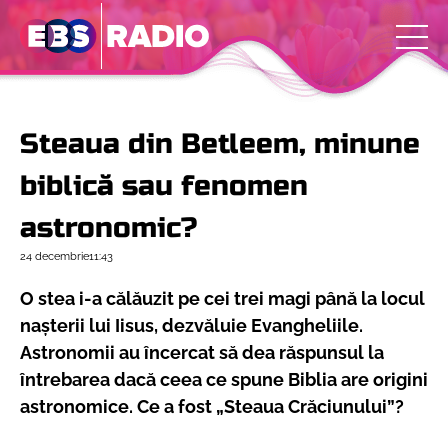
Steaua din Betleem, minune
biblică sau fenomen
astronomic?
24 decembrie
11:43
O stea i-a călăuzit pe cei trei magi până la locul
naşterii lui Iisus, dezvăluie Evangheliile.
Astronomii au încercat să dea răspunsul la
întrebarea dacă ceea ce spune Biblia are origini
astronomice. Ce a fost „Steaua Crăciunului”?