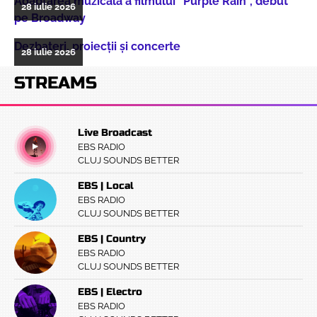
Adaptarea muzicală a filmului “Purple Rain”, debut
28 iulie 2026
pe Broadway
Dezbateri, proiecţii şi concerte
28 iulie 2026
STREAMS
Live Broadcast
EBS RADIO
CLUJ SOUNDS BETTER
EBS | Local
EBS RADIO
CLUJ SOUNDS BETTER
EBS | Country
EBS RADIO
CLUJ SOUNDS BETTER
EBS | Electro
EBS RADIO