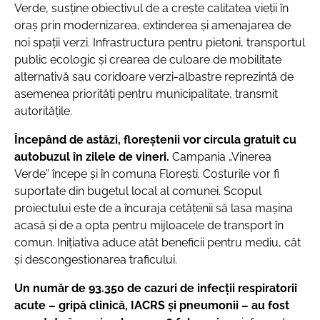
Verde, susține obiectivul de a crește calitatea vieții în
oraș prin modernizarea, extinderea și amenajarea de
noi spații verzi. Infrastructura pentru pietoni, transportul
public ecologic și crearea de culoare de mobilitate
alternativă sau coridoare verzi-albastre reprezintă de
asemenea priorități pentru municipalitate, transmit
autoritățile.
Începând de astăzi, floreștenii vor circula gratuit cu
autobuzul în zilele de vineri.
Campania „Vinerea
Verde” începe și în comuna Florești. Costurile vor fi
suportate din bugetul local al comunei. Scopul
proiectului este de a încuraja cetățenii să lasa mașina
acasă și de a opta pentru mijloacele de transport în
comun. Inițiativa aduce atât beneficii pentru mediu, cât
și descongestionarea traficului.
Un număr de 93.350 de cazuri de infecţii respiratorii
acute – gripă clinică, IACRS şi pneumonii – au fost