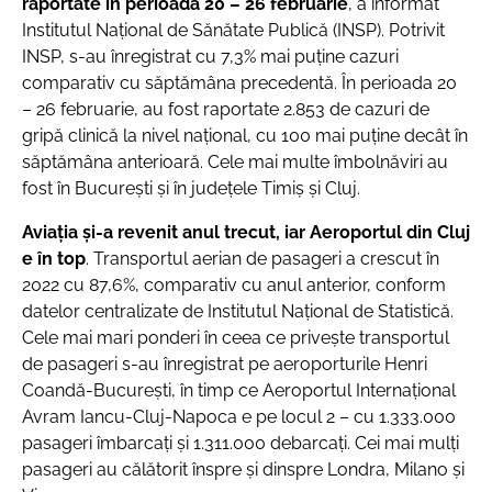
raportate în perioada 20 – 26 februarie
, a informat
Institutul Naţional de Sănătate Publică (INSP). Potrivit
INSP, s-au înregistrat cu 7,3% mai puţine cazuri
comparativ cu săptămâna precedentă. În perioada 20
– 26 februarie, au fost raportate 2.853 de cazuri de
gripă clinică la nivel naţional, cu 100 mai puține decât în
săptămâna anterioară. Cele mai multe îmbolnăviri au
fost în București și în județele Timiș și Cluj.
Aviația și-a revenit anul trecut, iar Aeroportul din Cluj
e în top
. Transportul aerian de pasageri a crescut în
2022 cu 87,6%, comparativ cu anul anterior, conform
datelor centralizate de Institutul Naţional de Statistică.
Cele mai mari ponderi în ceea ce priveşte transportul
de pasageri s-au înregistrat pe aeroporturile Henri
Coandă-Bucureşti, în timp ce Aeroportul Internațional
Avram Iancu-Cluj-Napoca e pe locul 2 – cu 1.333.000
pasageri îmbarcaţi şi 1.311.000 debarcaţi. Cei mai mulți
pasageri au călătorit înspre și dinspre Londra, Milano și