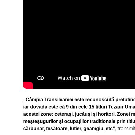
„
Câmpia Transilvaniei este recunoscută pretutinde
iar dovada este că 9 din cele 15 titluri Tezaur Uma
acestei zone: ceterași, jucăuși și horitori. Zonei
meșteșugurilor și ocupațiilor tradiționale prin tit
transmit
cărbunar, țesătoare, lutier, geamgiu, etc”,