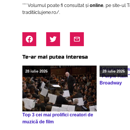
*** Volumul poate fi consultat și
, pe site-ul T
online
traditiiclujene.ro/.
Te-ar mai putea interesa
Adaptarea muz
28 iulie 2026
28 iulie 2026
“Purple Rain”
Broadway
Top 3 cei mai prolifici creatori de
muzică de film