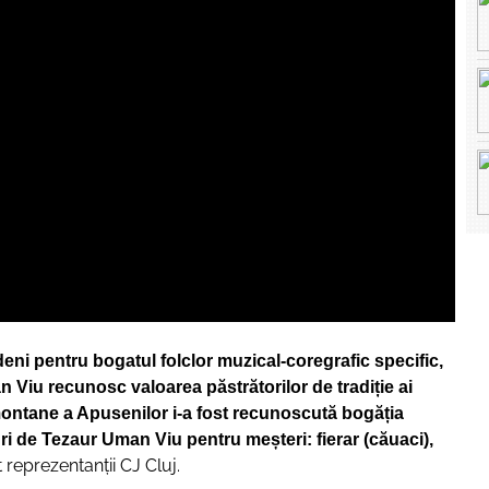
ni pentru bogatul folclor muzical-coregrafic specific,
n Viu recunosc valoarea păstrătorilor de tradiție ai
 montane a Apusenilor i-a fost recunoscută bogăția
luri de Tezaur Uman Viu pentru meșteri: fierar (căuaci),
 reprezentanţii CJ Cluj.