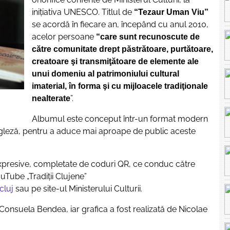
iniţiativa UNESCO. Titlul de
“Tezaur Uman Viu”
se acordă în fiecare an, începând cu anul 2010,
acelor persoane
“care sunt recunoscute de
către comunitate drept păstrătoare, purtătoare,
creatoare şi transmiţătoare de elemente ale
unui domeniu al patrimoniului cultural
imaterial, în forma şi cu mijloacele tradiţionale
”.
nealterate
Albumul este conceput într-un format modern
 engleză, pentru a aduce mai aproape de public aceste
expresive, completate de coduri QR, ce conduc către
uTube „Tradiții Clujene”
cluj
sau pe site-ul Ministerului Culturii.
Consuela Bendea, iar grafica a fost realizată de Nicolae