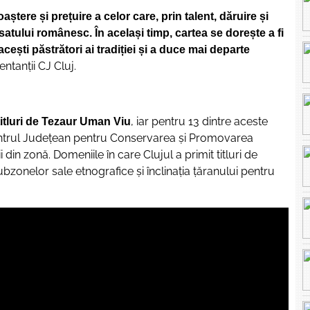
tere și prețuire a celor care, prin talent, dăruire și
 satului românesc. În același timp, cartea se dorește a fi
cești păstrători ai tradiției și a duce mai departe
entanţii CJ Cluj.
, iar pentru 13 dintre aceste
titluri de Tezaur Uman Viu
 Centrul Județean pentru Conservarea și Promovarea
 din zonă. Domeniile în care Clujul a primit titluri de
bzonelor sale etnografice și înclinația țăranului pentru