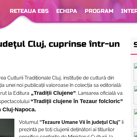
RETEAUA EBS
ECHIPA
PROGRAM
INTE
deţul Cluj, cuprinse într-un
ulturii Tradiționale Cluj, instituție de cultură din
 unei noi publicații valoroase în colecția sa editorială:
„Tradiții Clujene”
𝑢𝑗”, apărut la Editura
. Lansarea oficială va
“Tradiţii clujene în Tezaur folcloric”
l spectacolului
n Cluj-Napoca.
Volumul
îi
“Tezaure Umane Vii în judeţul Cluj”
prezintă pe toţi clujenii deţinători ai titlurilor
onorifice conferite de Ministerul Culturii, la