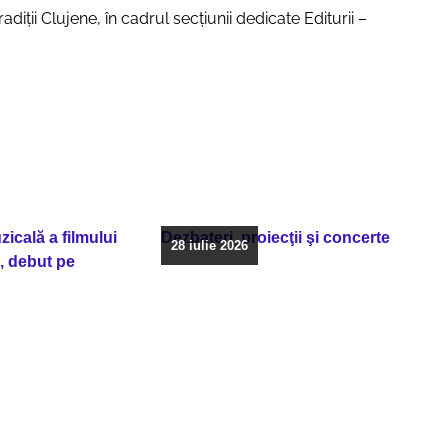
radiții Clujene, în cadrul secțiunii dedicate Editurii –
icală a filmului
Dezbateri, proiecţii şi concerte
28 iulie 2026
, debut pe