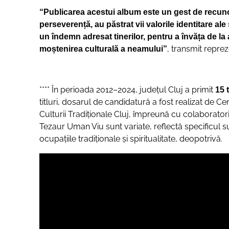
“Publicarea acestui album este un gest de recunoaș
perseverență, au păstrat vii valorile identitare ale
un îndemn adresat tinerilor, pentru a învăța de la a
, transmit reprez
moștenirea culturală a neamului”
**** În perioada 2012–2024, județul Cluj a primit
15 
titluri, dosarul de candidatură a fost realizat de
Culturii Tradiționale Cluj, împreună cu colaboratorii
Tezaur Uman Viu sunt variate, reflectă specificul su
ocupațiile tradiționale și spiritualitate, deopotrivă.