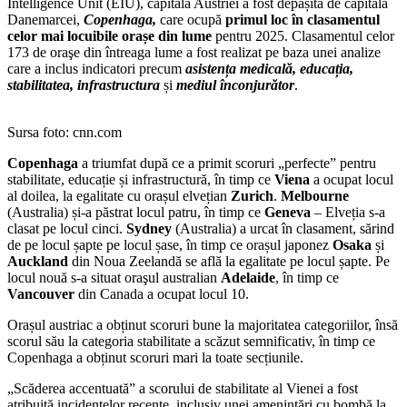
Intelligence Unit (EIU), capitala Austriei a fost depășită de capitala
Danemarcei,
Copenhaga,
care ocupă
primul loc în clasamentul
celor mai locuibile orașe din lume
pentru 2025. Clasamentul celor
173 de oraşe din întreaga lume a fost realizat pe baza unei analize
care a inclus indicatori precum
asistența medicală, educația,
stabilitatea, infrastructura
și
mediul înconjurător
.
Sursa foto: cnn.com
Copenhaga
a triumfat după ce a primit scoruri „perfecte” pentru
stabilitate, educație și infrastructură, în timp ce
Viena
a ocupat locul
al doilea, la egalitate cu orașul elvețian
Zurich
.
Melbourne
(Australia) și-a păstrat locul patru, în timp ce
Geneva
– Elveția s-a
clasat pe locul cinci.
Sydney
(Australia) a urcat în clasament, sărind
de pe locul șapte pe locul șase, în timp ce orașul japonez
Osaka
și
Auckland
din Noua Zeelandă se află la egalitate pe locul șapte. Pe
locul nouă s-a situat oraşul australian
Adelaide
, în timp ce
Vancouver
din Canada a ocupat locul 10.
Orașul austriac a obținut scoruri bune la majoritatea categoriilor, însă
scorul său la categoria stabilitate a scăzut semnificativ, în timp ce
Copenhaga a obținut scoruri mari la toate secțiunile.
„Scăderea accentuată” a scorului de stabilitate al Vienei a fost
atribuită incidentelor recente, inclusiv unei amenințări cu bombă la