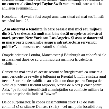
un concert al cântăreţei Taylor Swift
vara trecută, care a dus la
anularea evenimentului.
Honolulu – Hawaii a fost orașul american situat cel mai sus în listă,
ocupând locul 23.
„Am observat o tendință în care orașele mai mici sau mijlocii
din SUA se descurcă mult mai bine decât orașele cu adevărat
mari, precum New York sau Los Angeles. Și asta se datorează
în mare parte presiunilor asupra infrastructurii serviciilor
publice”,
au transmis realizatorii studiului.
Orașele britanice Londra, Manchester și Edinburgh au coborât și ele
în clasament după ce au primit scoruri mai mici la categoria
stabilitate.
Cercetarea mai arată că aceste scoruri se înregistrează ca urmare a
unei perioade de revolte și tulburări în Regatul Unit înregistrate anul
trecut. Scorurile de stabilitate au scăzut un doar pentru Europa de
Vest, ci şi pentru Orientul Mijlociu, Africa de Nord şi chiar pentru
Asia, “pe fondul intensificării amenințărilor cu conflicte militare la
adresa orașelor din India și Taiwan”.
Deloc surprinzător, în coada clasamentului celor 173 de state
continuă să se situeze Damasc (Siria) – cel mai puțin locuibil oraș