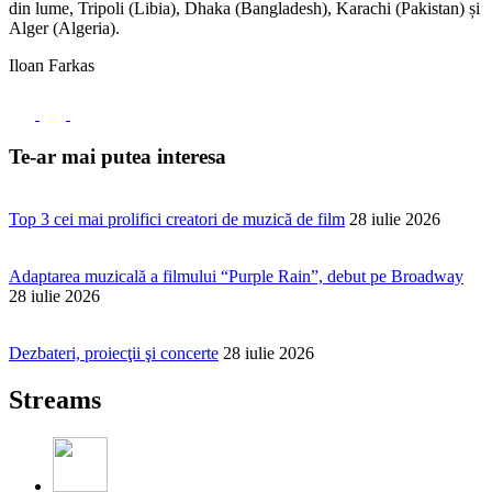
din lume, Tripoli (Libia), Dhaka (Bangladesh), Karachi (Pakistan) și
Alger (Algeria).
Iloan Farkas
Te-ar mai putea interesa
Top 3 cei mai prolifici creatori de muzică de film
28 iulie 2026
Adaptarea muzicală a filmului “Purple Rain”, debut pe Broadway
28 iulie 2026
Dezbateri, proiecţii şi concerte
28 iulie 2026
Streams