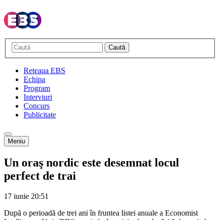
Caută
Reteaua EBS
Echipa
Program
Interviuri
Concurs
Publicitate
Meniu
Un oraş nordic este desemnat locul
perfect de trai
17 iunie
20:51
După o perioadă de trei ani în fruntea listei anuale a Economist