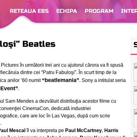
RETEAUA EBS
ECHIPA
PROGRAM
INTE
loşi” Beatles
Pictures în următorii trei ani cu ajutorul cărora va fi spusă
ecăruia dintre cei “Patru Fabuloşi”. În scurt timp de la
“beatlemania”
ica anilor ’60 numit
. Sony a intitulat seria
 Event”
.
ul Sam Mendes a dezvăluit distribuţia acestor filme cu
l convenţiei CinemaCon, dedicată industriei
ografice, care are loc în Las Vegas, după cum scrie
.
Paul Mescal
îl va interpreta pe
Paul McCartney
,
Harris