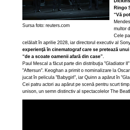
Dickin
Ringo S
“Vă pot
Mendes, 
Sursa foto: reuters.com
multor 
Cele pat
celălalt în aprilie 2028, iar directorul executiv al S
experienţă în cinematograf care se pretează unui
“de a scoate oamenii afară din case”
.
Paul Mescal a făcut parte din distribuţia ”Gladiator II”
”Aftersun”. Keoghan a primit o nominalizare la Oscar
jucat în pelicula ”Babygirl”, iar Quinn a apărut în ”Glad
Cei patru actori au apărut pe scenă pentru scurt timp, 
unison, un semn distinctiv al spectacolelor The Beat