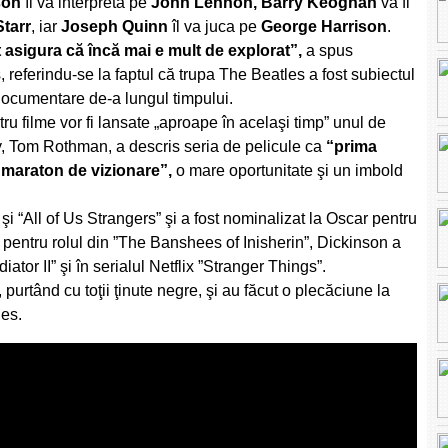
son
îl va interpreta pe
John Lennon
,
Barry Keoghan
va fi
tarr
, iar
Joseph Quinn
îl va juca pe
George Harrison
.
 asigura că încă mai e mult de explorat”,
a spus
referindu-se la faptul că trupa The Beatles a fost subiectul
documentare de-a lungul timpului.
ru filme vor fi lansate „aproape în acelaşi timp” unul de
ony, Tom Rothman, a descris seria de pelicule ca
“prima
 maraton de vizionare”,
o mare oportunitate şi un imbold
 şi “All of Us Strangers” şi a fost nominalizat la Oscar pentru
 pentru rolul din ”The Banshees of Inisherin”, Dickinson a
iator II” şi în serialul Netflix ”Stranger Things”.
purtând cu toţii ţinute negre, şi au făcut o plecăciune la
les.