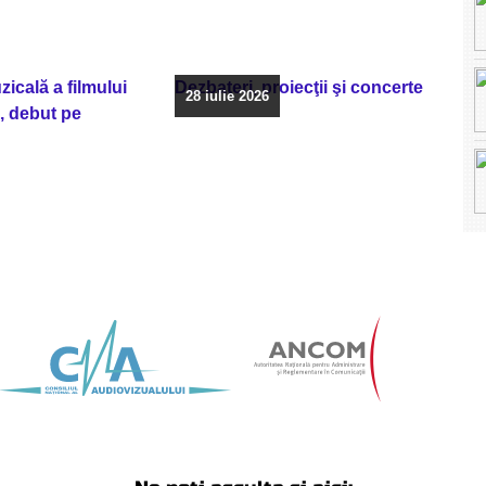
icală a filmului
Dezbateri, proiecţii şi concerte
28 iulie 2026
, debut pe