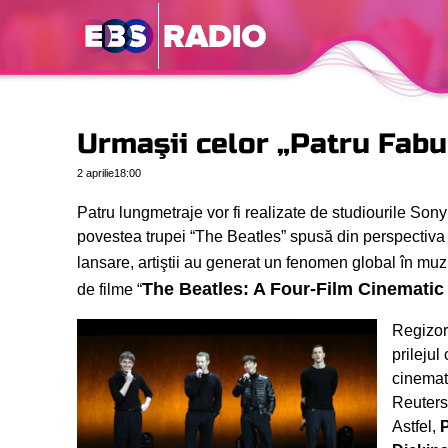
Urmaşii celor „Patru Fabu
2 aprilie
18:00
Patru lungmetraje vor fi realizate de studiourile Sony 
povestea trupei “The Beatles” spusă din perspectiva fi
lansare, artiştii au generat un fenomen global în muz
The Beatles: A Four-Film Cinematic
de filme “
Regizor
prileju
cinemat
Reuters
Astfel,