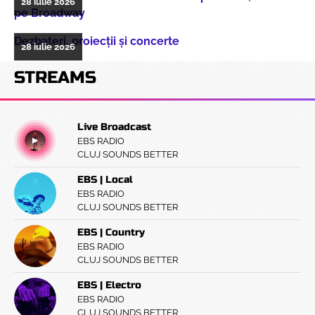
28 iulie 2026
pe Broadway
Dezbateri, proiecţii şi concerte
28 iulie 2026
STREAMS
Live Broadcast
EBS RADIO
CLUJ SOUNDS BETTER
EBS | Local
EBS RADIO
CLUJ SOUNDS BETTER
EBS | Country
EBS RADIO
CLUJ SOUNDS BETTER
EBS | Electro
EBS RADIO
CLUJ SOUNDS BETTER