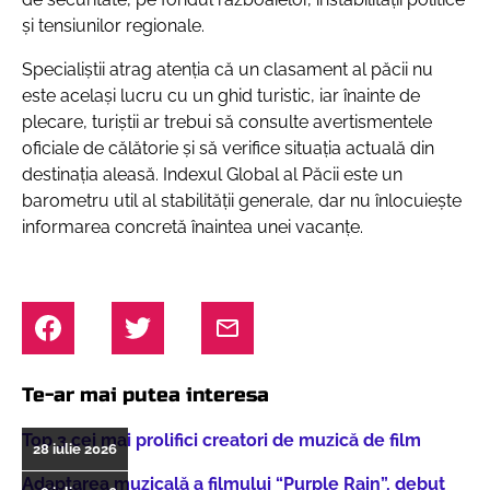
și tensiunilor regionale.
Specialiștii atrag atenția că un clasament al păcii nu
este același lucru cu un ghid turistic, iar înainte de
plecare, turiștii ar trebui să consulte avertismentele
oficiale de călătorie și să verifice situația actuală din
destinația aleasă. Indexul Global al Păcii este un
barometru util al stabilității generale, dar nu înlocuiește
informarea concretă înaintea unei vacanțe.
Te-ar mai putea interesa
Top 3 cei mai prolifici creatori de muzică de film
28 iulie 2026
Adaptarea muzicală a filmului “Purple Rain”, debut