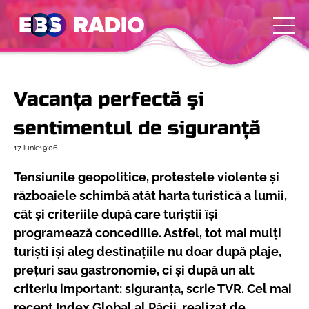
Vacanţa perfectă şi
sentimentul de siguranţă
17 iunie
19:06
Tensiunile geopolitice, protestele violente şi
războaiele schimbă atât harta turistică a lumii,
cât şi criteriile după care turiştii îşi
programează concediile. Astfel, tot mai mulți
turiști își aleg destinațiile nu doar după plaje,
prețuri sau gastronomie, ci și după un alt
criteriu important: siguranța, scrie TVR. Cel mai
recent Index Global al Păcii, realizat de