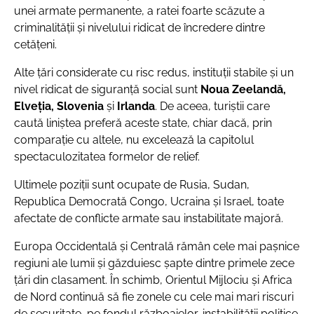
unei armate permanente, a ratei foarte scăzute a
criminalității și nivelului ridicat de încredere dintre
cetățeni.
Alte ţări considerate cu risc redus, instituții stabile și un
nivel ridicat de siguranță social sunt
Noua Zeelandă,
Elveția, Slovenia
și
Irlanda
. De aceea, turiştii care
caută liniştea preferă aceste state, chiar dacă, prin
comparaţie cu altele, nu excelează la capitolul
spectaculozitatea formelor de relief.
Ultimele poziții sunt ocupate de Rusia, Sudan,
Republica Democrată Congo, Ucraina și Israel, toate
afectate de conflicte armate sau instabilitate majoră.
Europa Occidentală și Centrală rămân cele mai pașnice
regiuni ale lumii și găzduiesc șapte dintre primele zece
țări din clasament. În schimb, Orientul Mijlociu și Africa
de Nord continuă să fie zonele cu cele mai mari riscuri
de securitate, pe fondul războaielor, instabilității politice