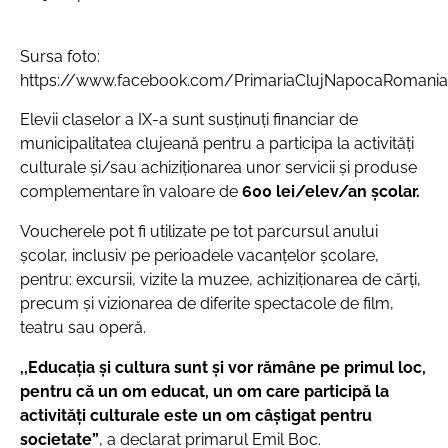
Sursa foto:
https://www.facebook.com/PrimariaClujNapocaRomania
Elevii claselor a IX-a sunt susţinuţi financiar de
municipalitatea clujeană pentru a participa la activități
culturale și/sau achiziționarea unor servicii și produse
complementare în valoare de
600 lei/elev/an școlar.
Voucherele pot fi utilizate pe tot parcursul anului
școlar, inclusiv pe perioadele vacanțelor școlare,
pentru:
excursii, vizite la muzee, achiziționarea de cărți,
precum și vizionarea de diferite spectacole de film,
teatru sau operă
.
,,Educația și cultura sunt și vor rămâne pe primul loc,
pentru că un om educat, un om care participă la
activități culturale este un om câștigat pentru
societate”
, a declarat primarul Emil Boc.