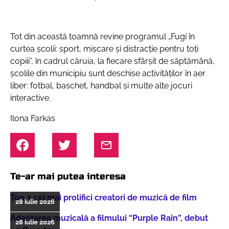
Tot din această toamnă revine programul
„Fugi în
curtea școlii: sport, mișcare și distracție pentru toți
copiii”
, în cadrul căruia, la fiecare sfârşit de săptămână,
şcolile din municipiu sunt deschise activităţilor în aer
liber:
fotbal, baschet, handbal și multe alte jocuri
interactive
.
Ilona Farkas
Te-ar mai putea interesa
Top 3 cei mai prolifici creatori de muzică de film
28 iulie 2026
Adaptarea muzicală a filmului “Purple Rain”, debut
28 iulie 2026