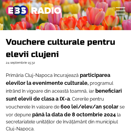
Vouchere culturale pentru
elevii clujeni
24 septembrie
15:32
participarea
Primăria Cluj-Napoca încurajează
elevilor la evenimente culturale,
programul
beneficiari
intrând în vigoare din această toamnă, iar
sunt elevii de clasa a IX-a
. Cererile pentru
600 lei/elev/an şcolar
voucherele în valoare de
se
până la data de 8 octombrie 2024
vor depune
la
secretariatele unităţilor de învăţământ din municipiul
Cluj-Napoca.