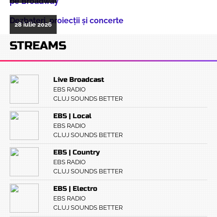
pe Broadway
Dezbateri, proiecţii şi concerte
28 iulie 2026
STREAMS
Live Broadcast
EBS RADIO
CLUJ SOUNDS BETTER
EBS | Local
EBS RADIO
CLUJ SOUNDS BETTER
EBS | Country
EBS RADIO
CLUJ SOUNDS BETTER
EBS | Electro
EBS RADIO
CLUJ SOUNDS BETTER