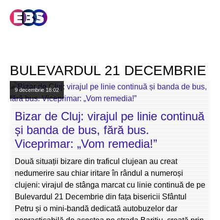
BULEVARDUL 21 DECEMBRIE
9 decembrie
18:02
Bizar de Cluj: virajul pe linie continuă
și banda de bus, fără bus.
Viceprimar: „Vom remedia!”
Două situații bizare din traficul clujean au creat
nedumerire sau chiar iritare în rândul a numeroși
clujeni: virajul de stânga marcat cu linie continuă de pe
Bulevardul 21 Decembrie din fața bisericii Sfântul
Petru și o mini-bandă dedicată autobuzelor dar