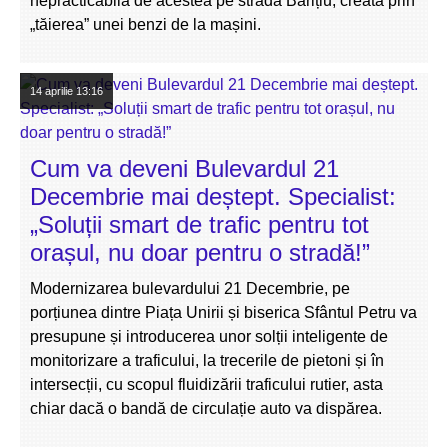
nepracticabilă de acestea pe strada Barițiu, creată prin
„tăierea” unei benzi de la mașini.
14 aprilie
13:16
Cum va deveni Bulevardul 21
Decembrie mai deștept. Specialist:
„Soluții smart de trafic pentru tot
orașul, nu doar pentru o stradă!”
Modernizarea bulevardului 21 Decembrie, pe
porțiunea dintre Piața Unirii și biserica Sfântul Petru va
presupune și introducerea unor solții inteligente de
monitorizare a traficului, la trecerile de pietoni și în
intersecții, cu scopul fluidizării traficului rutier, asta
chiar dacă o bandă de circulație auto va dispărea.