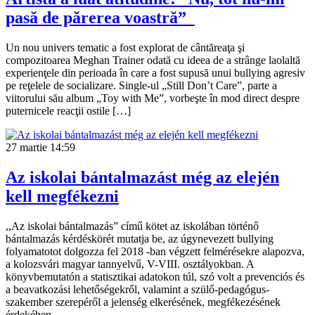
pasă de părerea voastră”
Un nou univers tematic a fost explorat de cântăreaţa şi
compozitoarea Meghan Trainer odată cu ideea de a strânge laolaltă
experienţele din perioada în care a fost supusă unui bullying agresiv
pe reţelele de socializare. Single-ul „Still Don’t Care”, parte a
viitorului său album „Toy with Me”, vorbeşte în mod direct despre
puternicele reacţii ostile […]
27 martie
14:59
Az iskolai bántalmazást még az elején
kell megfékezni
,,Az iskolai bántalmazás” című kötet az iskolában történő
bántalmazás kérdéskörét mutatja be, az úgynevezett bullying
folyamatotot dolgozza fel 2018 -ban végzett felmérésekre alapozva,
a kolozsvári magyar tannyelvű, V-VIII. osztályokban. A
könyvbemutatón a statisztikai adatokon túl, szó volt a prevenciós és
a beavatkozási lehetőségekről, valamint a szülő-pedagógus-
szakember szerepéről a jelenség elkerésének, megfékezésének
érdekében.