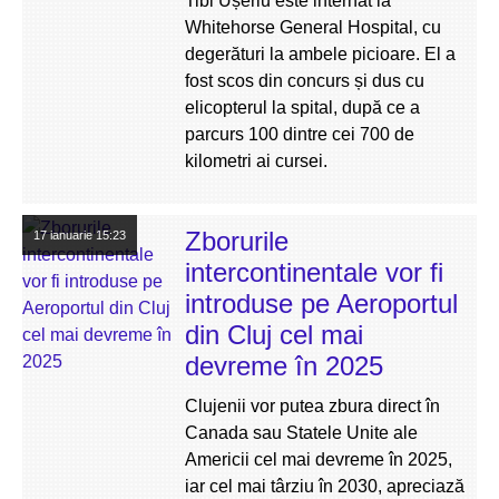
Tibi Ușeriu este internat la
Whitehorse General Hospital, cu
degerături la ambele picioare. El a
fost scos din concurs și dus cu
elicopterul la spital, după ce a
parcurs 100 dintre cei 700 de
kilometri ai cursei.
Zborurile
17 ianuarie
15:23
intercontinentale vor fi
introduse pe Aeroportul
din Cluj cel mai
devreme în 2025
Clujenii vor putea zbura direct în
Canada sau Statele Unite ale
Americii cel mai devreme în 2025,
iar cel mai târziu în 2030, apreciază