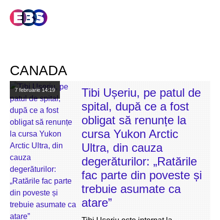
CANADA
Tibi Ușeriu, pe patul de
7 februarie
14:19
spital, după ce a fost
obligat să renunțe la
cursa Yukon Arctic
Ultra, din cauza
degerăturilor: „Ratările
fac parte din poveste și
trebuie asumate ca
atare”