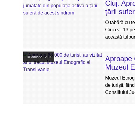
Cluj. Apr
țării suf
O tabără cu t
Ciucea. 13 per
această tulbu
Aproape 6
10 ianuarie
12:07
Muzeul Et
Muzeul Etnogra
de turiști, fii
Consiliului Ju