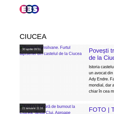
CIUCEA
Povești tr
30 aprilie
09:51
de la Ciu
Istoria castel
un avocat din 
Ady Endre. Fa
mondial, dar a
chiar în cea 
FOTO | T
21 ianuarie
11:16