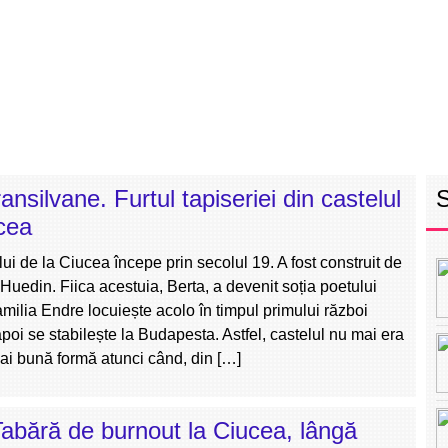
RETEAUA EBS
ECHIPA
PROGRAM
INT
ansilvane. Furtul tapiseriei din castelul
cea
ului de la Ciucea începe prin secolul 19. A fost construit de
Huedin. Fiica acestuia, Berta, a devenit soția poetului
milia Endre locuiește acolo în timpul primului război
poi se stabilește la Budapesta. Astfel, castelul nu mai era
mai bună formă atunci când, din […]
abără de burnout la Ciucea, lângă