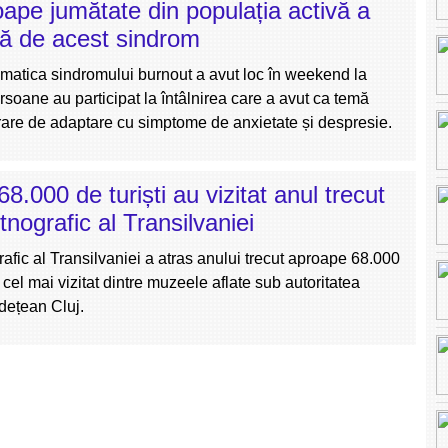
oape jumătate din populația activă a
eră de acest sindrom
ematica sindromului burnout a avut loc în weekend la
soane au participat la întâlnirea care a avut ca temă
rare de adaptare cu simptome de anxietate și despresie.
8.000 de turiști au vizitat anul trecut
nografic al Transilvaniei
fic al Transilvaniei a atras anului trecut aproape 68.000
nd cel mai vizitat dintre muzeele aflate sub autoritatea
dețean Cluj.