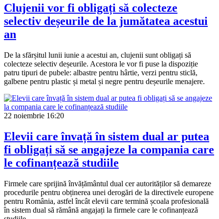
Clujenii vor fi obligați să colecteze
selectiv deșeurile de la jumătatea acestui
an
De la sfărșitul lunii iunie a acestui an, clujenii sunt obligați să
colecteze selectiv deșeurile. Acestora le vor fi puse la dispoziție
patru tipuri de pubele: albastre pentru hârtie, verzi pentru sticlă,
galbene pentru plastic și metal și negre pentru deșeurile menajere.
22 noiembrie
16:20
Elevii care învață în sistem dual ar putea
fi obligați să se angajeze la compania care
le cofinanțează studiile
Firmele care sprijină învățământul dual cer autorităților să demareze
procedurile pentru obținerea unei derogări de la directivele europene
pentru România, astfel încât elevii care termină școala profesională
în sistem dual să rămână angajați la firmele care le cofinanțează
studiile.