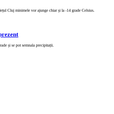
dețul Cluj minimele vor ajunge chiar și la -14 grade Celsius.
prezent
ade și se pot semnala precipitații.