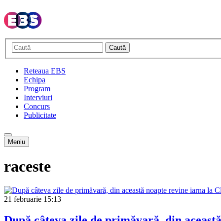
Caută
Reteaua EBS
Echipa
Program
Interviuri
Concurs
Publicitate
Meniu
raceste
21 februarie
15:13
După câteva zile de primăvară, din această