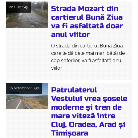
Strada Mozart din
22 iulie
12:45
cartierul Bună Ziua
va fi asfaltată doar
anul viitor
O stradă din cartierul Bună Ziua
care le dă cele mai mari bătăi de
cap șoferilor, va fi asfaltată anul
viitor.
Patrulaterul
10 octombrie
16:57
Vestului vrea șosele
moderne și tren de
mare viteză între
Cluj, Oradea, Arad și
Timișoara