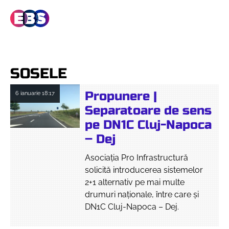
SOSELE
Propunere |
6 ianuarie
18:17
Separatoare de sens
pe DN1C Cluj-Napoca
– Dej
Asociația Pro Infrastructură
solicită introducerea sistemelor
2+1 alternativ pe mai multe
drumuri naționale, între care și
DN1C Cluj-Napoca – Dej.