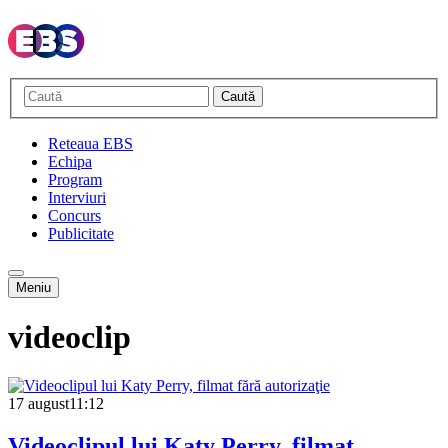
Caută
Reteaua EBS
Echipa
Program
Interviuri
Concurs
Publicitate
Meniu
videoclip
17 august
11:12
Videoclipul lui Katy Perry, filmat