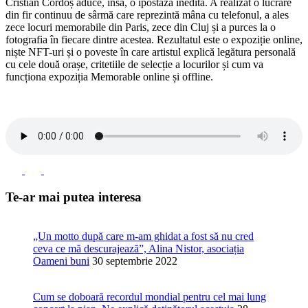
Cristian Cordoș aduce, însă, o ipostază inedită. A realizat o lucrare
din fir continuu de sârmă care reprezintă mâna cu telefonul, a ales
zece locuri memorabile din Paris, zece din Cluj și a purces la o
fotografia în fiecare dintre acestea. Rezultatul este o expoziție online,
niște NFT-uri și o poveste în care artistul explică legătura personală
cu cele două orașe, critetiile de selecție a locurilor și cum va
funcționa expoziția Memorable online și offline.
Te-ar mai putea interesa
„Un motto după care m-am ghidat a fost să nu cred
ceva ce mă descurajează”, Alina Nistor, asociația
Oameni buni
30 septembrie 2022
Cum se doboară recordul mondial pentru cel mai lung