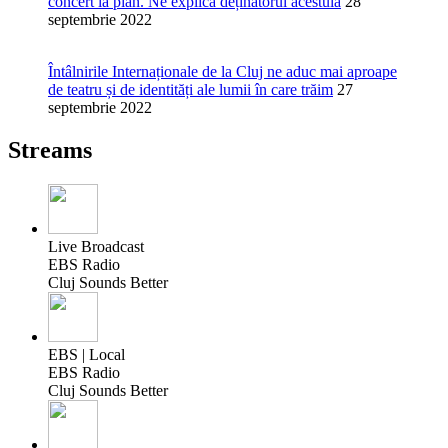
concert la pian. Ne explică deținătorul acestuia
28
septembrie 2022
Întâlnirile Internaționale de la Cluj ne aduc mai aproape
de teatru și de identități ale lumii în care trăim
27
septembrie 2022
Streams
Live Broadcast
EBS Radio
Cluj Sounds Better
EBS | Local
EBS Radio
Cluj Sounds Better