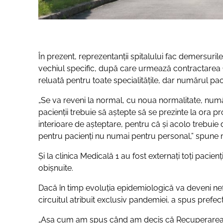
În prezent, reprezentanții spitalului fac demersuril
vechiul specific, după care urmează contractarea C
reluată pentru toate specialitățile, dar numărul paci
„Se va reveni la normal, cu noua normalitate, număr 
pacienții trebuie să aștepte să se prezinte la ora pr
interioare de așteptare, pentru că și acolo trebuie 
pentru pacienți nu numai pentru personal,” spune m
Și la clinica Medicală 1 au fost externați toți pacienț
obișnuite.
Dacă în timp evoluția epidemiologică va deveni nefa
circuitul atribuit exclusiv pandemiei, a spus prefe
„Așa cum am spus când am decis că Recuperarea și M