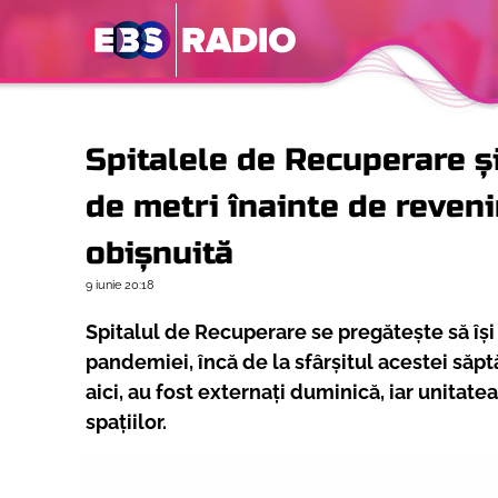
Spitalele de Recuperare și
de metri înainte de revenir
obișnuită
9 iunie
20:18
Spitalul de Recuperare se pregătește să își 
pandemiei, încă de la sfârșitul acestei săptă
aici, au fost externați duminică, iar unitat
spațiilor.