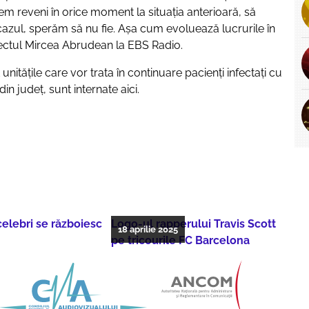
m reveni în orice moment la situația anterioară, să
 cazul, sperăm să nu fie. Așa cum evoluează lucrurile în
fectul Mircea Abrudean la EBS Radio.
unitățile care vor trata în continuare pacienți infectați cu
n județ, sunt internate aici.
 celebri se războiesc
Logo-ul rapperului Travis Scott
18 aprilie 2025
pe tricourile FC Barcelona