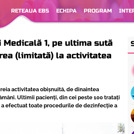
RETEAUA EBS
ECHIPA
PROGRAM
INTE
 Medicală 1, pe ultima sută
ea (limitată) la activitatea
reia activitatea obișnuită, de dinaintea
mâni. Ultimii pacienți, din cei peste 100 tratați
ea a efectuat toate procedurile de dezinfecție a