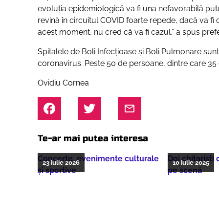
evoluția epidemiologică va fi una nefavorabilă pute
revină în circuitul COVID foarte repede, dacă va fi
acest moment, nu cred că va fi cazul,” a spus pre
Spitalele de Boli Infecțioase și Boli Pulmonare sunt 
coronavirus. Peste 50 de persoane, dintre care 35 di
Ovidiu Cornea
Te-ar mai putea interesa
Concerte, evenimente culturale
Doi chitarişti
23 iulie 2026
10 iulie 2025
şi sportive
pe scenă