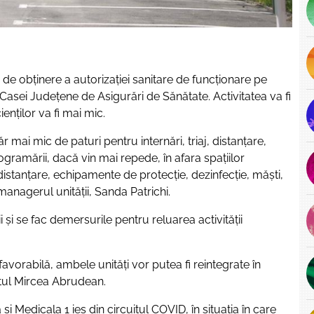
e de obținere a autorizației sanitare de funcționare pe
asei Județene de Asigurări de Sănătate. Activitatea va fi
enților va fi mai mic.
mai mic de paturi pentru internări, triaj, distanțare,
ogramării, dacă vin mai repede, în afara spațiilor
distanțare, echipamente de protecție, dezinfecție, măști,
anagerul unității, Sanda Patrichi.
ii și se fac demersurile pentru reluarea activității
vorabilă, ambele unități vor putea fi reintegrate în
ctul Mircea Abrudean.
edicala 1 ies din circuitul COVID, în situația în care