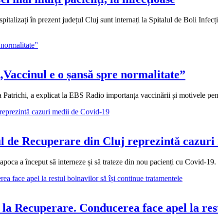
alizați în prezent județul Cluj sunt internați la Spitalul de Boli Infecți
Vaccinul e o șansă spre normalitate”
atrichi, a explicat la EBS Radio importanța vaccinării și motivele pent
lul de Recuperare din Cluj reprezintă cazur
oca a început să interneze și să trateze din nou pacienți cu Covid-19. 
 la Recuperare. Conducerea face apel la rest