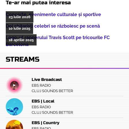
Te-ar mai putea interesa
Concerte, evenimente culturale şi sportive
23 iulie 2026
Doi chitarişti celebri se războiesc pe scenă
10 iulie 2025
Logo-ul rapperului Travis Scott pe tricourile FC
18 aprilie 2025
Barcelona
STREAMS
Live Broadcast
EBS RADIO
CLUJ SOUNDS BETTER
EBS | Local
EBS RADIO
CLUJ SOUNDS BETTER
EBS | Country
EBS RADIO