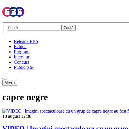
Caută
Reteaua EBS
Echipa
Program
Interviuri
Concurs
Publicitate
Meniu
capre negre
18 august
12:38
VIDEO | Imagini spectaculoase cu un grup 