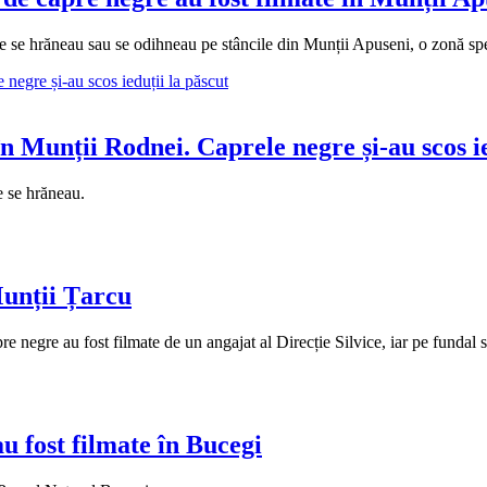
ce se hrăneau sau se odihneau pe stâncile din Munții Apuseni, o zonă spe
n Munții Rodnei. Caprele negre și-au scos ie
e se hrăneau.
unții Țarcu
 negre au fost filmate de un angajat al Direcție Silvice, iar pe fundal se
fost filmate în Bucegi