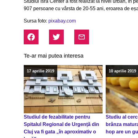
Studiul Isra Center a fost realizat la nivel urban, î
907 persoane cu vârsta de 20-55 ani, eroarea de eșan
Sursa foto:
pixabay.com
Te-ar mai putea interesa
17 aprilie 2019
10 aprilie 2019
Studiul de fezabilitate pentru
Studiu al cerce
Spitalul Regional de Urgență din
brânza matura
Cluj va fi gata „în aproximativ o
hop are un gu