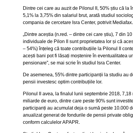
Dintre cei care au auzit de Pilonul II, 50% știu că la 
5,1% la 3,75% din salariul brut, arată studiul sociolo
compania de cercetare Isra Center, potrivit Mediafax.
„Dintre aceștia (n.red. – dintre cei care știu), 7 din 1
individuale de Pilon II sunt proprietatea lor și că ac
– 54%) înțeleg că toate contribuțiile la Pilonul II c
acești bani pot fi lăsați moștenire în eventualitatea 
pensionare”
, se mai scrie în studiul Isra Center.
De asemenea, 55% dintre participanții la studiu au de
pensii investesc optim contribuțiile lor.
Pilonul II avea, la finalul lunii septembrie 2018, 7,18
miliarde de euro, dintre care peste 90% sunt invest
participanți au acumulat deja o sumă peste 10.000 de 
anualizat generat de fondurile de pensii private oblig
conform calculelor APAPR.