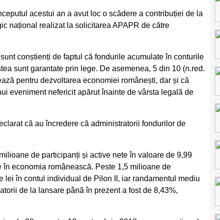
începutul acestui an a avut loc o scădere a contribuției de la
gic național realizat la solicitarea APAPR de către
0 sunt conștienți de faptul că fondurile acumulate în conturile
estea sunt garantate prin lege. De asemenea, 5 din 10 (n.red.
ontează pentru dezvoltarea economiei românești, dar și că
unui eveniment nefericit apărut înainte de vârsta legală de
clarat că au încredere că administratorii fondurilor de
 milioane de participanți și active nete în valoare de 9,99
ite în economia românească. Peste 1,5 milioane de
lei în contul individual de Pilon II, iar randamentul mediu
atorii de la lansare până în prezent a fost de 8,43%,