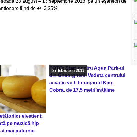
n perioada 28 august – 13 septembrie 2018, pe un eșantion de
tionare fiind de +/- 3,25%.
FOTO: Start pentru Aqua Park-ul
27 februarie 2019
din Gheorgheni. Vedeta centrului
acvatic va fi toboganul King
Cobra, de 17,5 metri înălțime
tătorilor elvețieni:
tă pe muzică hip-
st mai puternic