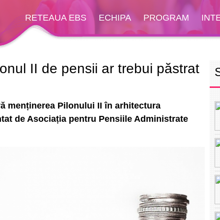
RETEAUA EBS
ECHIPA
PROGRAM
INT
nul II de pensii ar trebui păstrat
 menținerea Pilonului II în arhitectura
ntat de Asociația pentru Pensiile Administrate