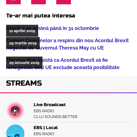
Te-ar mai putea interesa
Brexitul se amână până în 31 octombrie
11 aprilie 2019
Camera Comunelor a respins din nou Acordul Brexit
29 martie 2019
negociat de Guvernul Theresa May cu UE
Theresa May insistă ca Acordul Brexit să fie
29 ianuarie 2019
renegociat, deşi UE exclude această posibilitate
STREAMS
Live Broadcast
EBS RADIO
CLUJ SOUNDS BETTER
EBS | Local
EBS RADIO