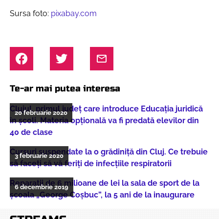
Sursa foto:
pixabay.com
Te-ar mai putea interesa
Clujul, primul județ care introduce Educația juridică
20 februarie 2020
în școli. Materia opțională va fi predată elevilor din
40 de clase
Cursuri suspendate la o grădiniță din Cluj. Ce trebuie
3 februarie 2020
să faceți să vă feriți de infecțiile respiratorii
Reparații de 6 milioane de lei la sala de sport de la
6 decembrie 2019
școala „George Coșbuc”, la 5 ani de la inaugurare