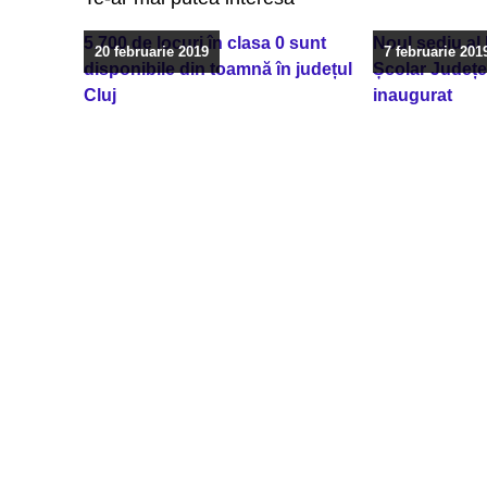
5.700 de locuri în clasa 0 sunt
Noul sediu al 
20 februarie 2019
7 februarie 201
disponibile din toamnă în județul
Școlar Județe
Cluj
inaugurat