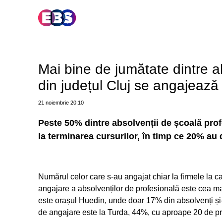
Mai bine de jumătate dintre ab
din județul Cluj se angajează
21 noiembrie
20:10
Peste 50% dintre absolvenții de școală profe
la terminarea cursurilor, în timp ce 20% au d
Numărul celor care s-au angajat chiar la firmele la c
angajare a absolvenților de profesională este cea m
este orașul Huedin, unde doar 17% din absolvenți și-
de angajare este la Turda, 44%, cu aproape 20 de pr