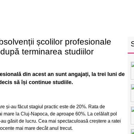
RETEAUA EBS
ECHIPA
PROGRAM
INT
solvenții școlilor profesionale
 după terminarea studiilor
sională din acest an sunt angajați, la trei luni de
ecis să își continue studiile.
are și-au făcut stagiul practic este de 20%. Rata de
ai mare la Cluj-Napoca, de aproape 60%. La celălalt pol
au găsit de lucru. Cea mai spectaculoasă creștere a ratei
ocente mai mare decât anul trecut.