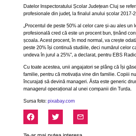
Datelor Inspectoratului Școlar Județean Cluj se refer
profesionale din județ, la finalul anului școlar 2017-
„Procentul de peste 50% al celor care și-au ales un 
profesională cred că este un procent bun, ținând cont
școala. Acest procent, în mod normal, va crește odată
peste 20% își continuă studiile, deci numărul celor c
undeva în jurul a 25%”
, a declarat, pentru EBS Radio
Cu toate acestea, unii angajatori se plâng că își găs
familie, pentru că motivația vine din familie. Copiii n
încurajați să devină manageri. Ăsta este generic drum
managerul operațional al unei companii din Turda.
Sursa foto:
pixabay.com
Te-ar mai putea interesa