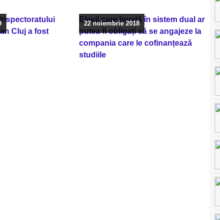
Inspectoratului
Elevii care învață în sistem dual ar
9
22 noiembrie 2018
an Cluj a fost
putea fi obligați să se angajeze la
compania care le cofinanțează
studiile