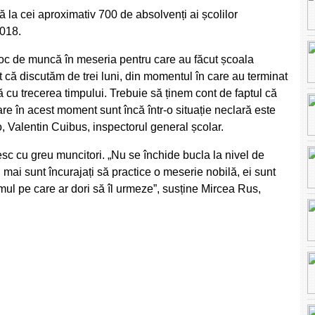
ă la cei aproximativ 700 de absolvenți ai școlilor
2018.
loc de muncă în meseria pentru care au făcut școala
 că discutăm de trei luni, din momentul în care au terminat
 cu trecerea timpului. Trebuie să ținem cont de faptul că
are în acest moment sunt încă într-o situație neclară este
, Valentin Cuibus, inspectorul general școlar.
esc cu greu muncitori.
„Nu se închide bucla la nivel de
u mai sunt încurajați să practice o meserie nobilă, ei sunt
ul pe care ar dori să îl urmeze”
, susține Mircea Rus,