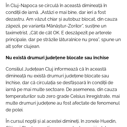
În Cluj-Napoca se circulă în această dimineață în
condiții de iarnă.
„Astăzi e mai bine, dar ieri a fost
dezastru. Am văzut chiar și autobuz blocat, din cauza
zăpezii, pe varianta Mănăștur-Zorilor”
, susține un
taximetrist.
„Cât de cât OK. E deszăpezit pe arterele
principale, dar pe străzile lăturalnice nu prea”
, spune un
alt șofer clujean.
Nu există drumuri județene blocate sau închise
Consiliul Județean Cluj informează că în această
dimineață nu există drumuri județene blocate sau
închise, dar că circulația se desfășoară în condiții de
iarnă pe mai multe sectoare. De asemenea, din cauza
temperaturilor sub zero grade Celsius înregistrate, mai
multe drumuri judeţene au fost afectate de fenomenul
de polei.
În cursul nopții și al acestei dimineți, în zonele Huedin,