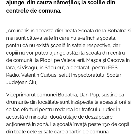
ajunge, din cauza nămeților, la școlile din
centrele de comună.
„Am închis în această dimineață Școala de la Bobâlna și
mai sunt câteva sate în care nu s-a închis școala,
pentru că nu există școală în satele respective, dar
copiii nu vor putea ajunge astăzi la școala din centru
de comună, la Plopi, pe Valera ierii, Mașca și Cacova în
Iara, și Vișagu, în Săcuieu”
, a declarat, pentru EBS
Radio, Valentin Cuibus, șeful Inspectoratului Școlar
Județean Cluj.
Viceprimarul comunei Bobâlna, Dan Pop, susține că
drumurile din localitate sunt înzăpezite la această oră și
se fac eforturi pentru redarea lor traficului rutier. În
această dimineață, două utilaje de deszăpezire
acționează în zonă. La școală învață peste 130 de copii
din toate cele 11 sate care aparțin de comună.