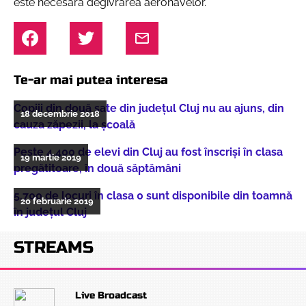
este necesară degivrarea aeronavelor.
Te-ar mai putea interesa
Copiii din două sate din județul Cluj nu au ajuns, din
18 decembrie 2018
cauza zăpezii, la școală
Peste 4.400 de elevi din Cluj au fost înscriși în clasa
19 martie 2019
pregătitoare, în două săptămâni
5.700 de locuri în clasa 0 sunt disponibile din toamnă
20 februarie 2019
în județul Cluj
STREAMS
Live Broadcast