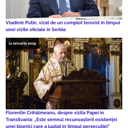
Vladimir Putin, vizat de un complot terorist în timpul
unei vizite oficiale în Serbia
11 ianuarie 2019
Florentin Crihălmeanu, despre vizita Papei în
Transilvania: „Este semnul recunoașterii existenței
unei biserici care a luptat în timpul persecuției”