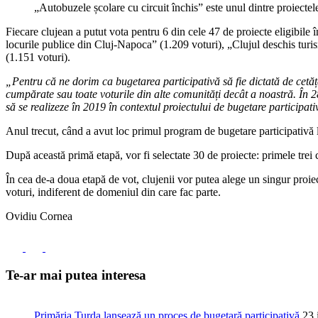
„Autobuzele școlare cu circuit închis” este unul dintre proiectel
Fiecare clujean a putut vota pentru 6 din cele 47 de proiecte eligibile 
locurile publice din Cluj-Napoca” (1.209 voturi), „Clujul deschis turi
(1.151 voturi).
„Pentru că ne dorim ca bugetarea participativă să fie dictată de cetățen
cumpărate sau toate voturile din alte comunități decât a noastră. În 28
să se realizeze în 2019 în contextul proiectului de bugetare participat
Anul trecut, când a avut loc primul program de bugetare participativă l
După această primă etapă, vor fi selectate 30 de proiecte: primele trei 
În cea de-a doua etapă de vot, clujenii vor putea alege un singur proiec
voturi, indiferent de domeniul din care fac parte.
Ovidiu Cornea
Te-ar mai putea interesa
Primăria Turda lansează un proces de bugetară participativă
23 