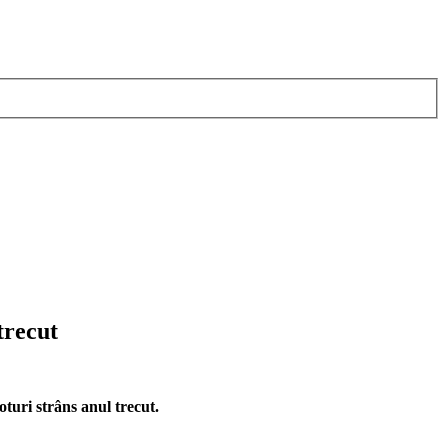
trecut
turi strâns anul trecut.