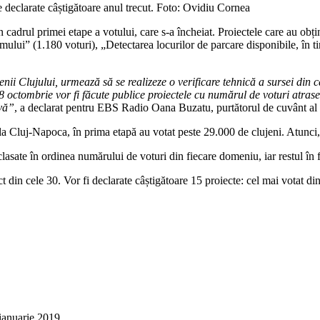
e declarate câștigătoare anul trecut. Foto: Ovidiu Cornea
în cadrul primei etape a votului, care s-a încheiat. Proiectele care au ob
smului” (1.180 voturi), „Detectarea locurilor de parcare disponibile, în 
ii Clujului, urmează să se realizeze o verificare tehnică a sursei din ca
 octombrie vor fi făcute publice proiectele cu numărul de voturi atrase 
ivă”
, a declarat pentru EBS Radio Oana Buzatu, purtătorul de cuvânt al
a Cluj-Napoca, în prima etapă au votat peste 29.000 de clujeni. Atunci, 
clasate în ordinea numărului de voturi din fiecare domeniu, iar restul în
t din cele 30. Vor fi declarate câștigătoare 15 proiecte: cel mai votat din
ianuarie 2019