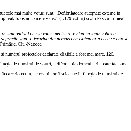
ținut cele mai multe voturi sunt: „Defibrilatoare automate externe în
timp real, folosind camere video” (1.179 voturi) și „În Pas cu Lumea”
re s-au realizat aceste voturi pentru a se elimina toate voturile
și practic vom ști ierarhia din perspectica clujenilor a ceea ce doresc
 Primăriei Cluj-Napoca.
și numărul proiectelor declarate eligibile a fost mai mare, 126.
 funcție de numărul de voturi, indiferent de domeniul din care fac parte.
 fiecare domeniu, iar restul vor fi selectate în funcție de numărul de