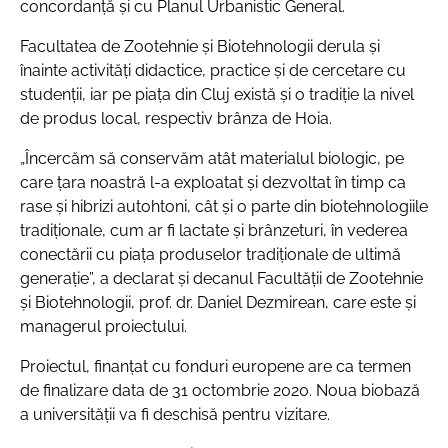
concordanță și cu Planul Urbanistic General.
Facultatea de Zootehnie și Biotehnologii derula și
înainte activități didactice, practice și de cercetare cu
studenții, iar pe piața din Cluj există și o tradiție la nivel
de produs local, respectiv brânza de Hoia.
„Încercăm să conservăm atât materialul biologic, pe
care țara noastră l-a exploatat și dezvoltat în timp ca
rase și hibrizi autohtoni, cât și o parte din biotehnologiile
tradiționale, cum ar fi lactate și brânzeturi, în vederea
conectării cu piața produselor tradiționale de ultimă
generație”
, a declarat și decanul Facultății de Zootehnie
și Biotehnologii, prof. dr. Daniel Dezmirean, care este și
managerul proiectului.
Proiectul, finanțat cu fonduri europene are ca termen
de finalizare data de 31 octombrie 2020. Noua biobază
a universității va fi deschisă pentru vizitare.