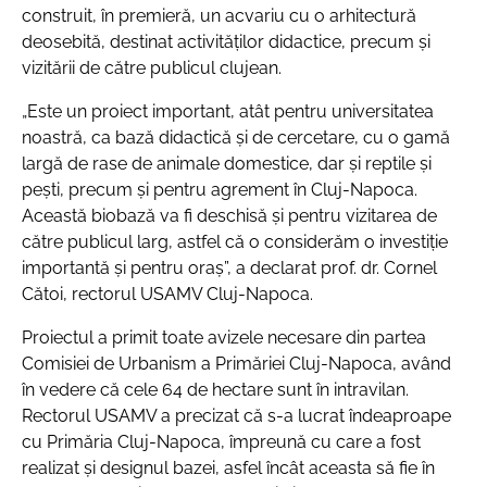
construit, în premieră, un acvariu cu o arhitectură
deosebită, destinat activităților didactice, precum și
vizitării de către publicul clujean.
„Este un proiect important, atât pentru universitatea
noastră, ca bază didactică și de cercetare, cu o gamă
largă de rase de animale domestice, dar și reptile și
pești, precum și pentru agrement în Cluj-Napoca.
Această biobază va fi deschisă și pentru vizitarea de
către publicul larg, astfel că o considerăm o investiție
importantă și pentru oraș”
, a declarat prof. dr. Cornel
Cătoi, rectorul USAMV Cluj-Napoca.
Proiectul a primit toate avizele necesare din partea
Comisiei de Urbanism a Primăriei Cluj-Napoca, având
în vedere că cele 64 de hectare sunt în intravilan.
Rectorul USAMV a precizat că s-a lucrat îndeaproape
cu Primăria Cluj-Napoca, împreună cu care a fost
realizat și designul bazei, asfel încât aceasta să fie în