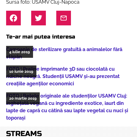
Sursa foto: USAMV Cluj-Napoca
Te-ar mai putea interesa
Campanie de sterilizare gratuită a animalelor fără
4 iulie 2019
stăpân
FOTO | Praline imprimante 3D sau ciocolată cu
10 iunie 2019
ridiche neagră. Studenții USAMV și-au prezentat
creațiile agenților economici
FOTO | Rețete originale ale studenților USAMV Cluj:
20 martie 2019
înghețată vegană cu ingrediente exotice, iaurt din
lapte de capră cu cătină sau lapte vegetal cu nuci și
toporași
STREAMS