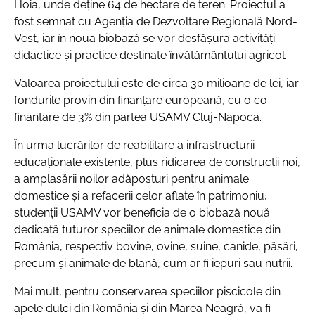
Hoia, unde deține 64 de hectare de teren. Proiectul a
fost semnat cu Agenția de Dezvoltare Regională Nord-
Vest, iar în noua biobază se vor desfășura activități
didactice și practice destinate învățământului agricol.
Valoarea proiectului este de circa 30 milioane de lei, iar
fondurile provin din finanțare europeană, cu o co-
finanțare de 3% din partea USAMV Cluj-Napoca.
În urma lucrărilor de reabilitare a infrastructurii
educaționale existente, plus ridicarea de construcții noi,
a amplasării noilor adăposturi pentru animale
domestice și a refacerii celor aflate în patrimoniu,
studenții USAMV vor beneficia de o biobază nouă
dedicată tuturor speciilor de animale domestice din
România, respectiv bovine, ovine, suine, canide, păsări,
precum și animale de blană, cum ar fi iepuri sau nutrii.
Mai mult, pentru conservarea speciilor piscicole din
apele dulci din România și din Marea Neagră, va fi