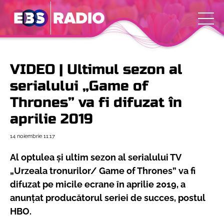
VIDEO | Ultimul sezon al
serialului „Game of
Thrones” va fi difuzat în
aprilie 2019
14 noiembrie
11:17
Al optulea și ultim sezon al serialului TV
„Urzeala tronurilor/ Game of Thrones” va fi
difuzat pe micile ecrane în aprilie 2019, a
anunțat producătorul seriei de succes, postul
HBO.