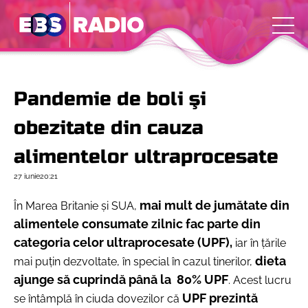
Pandemie de boli şi
obezitate din cauza
alimentelor ultraprocesate
27 iunie
20:21
mai mult de jumătate din
În Marea Britanie și SUA,
alimentele consumate zilnic fac parte din
categoria celor ultraprocesate (UPF),
iar în ţările
dieta
mai puţin dezvoltate, în special în cazul tinerilor,
ajunge să cuprindă până la
80% UPF
. Acest lucru
UPF prezintă
se întâmplă în ciuda dovezilor că