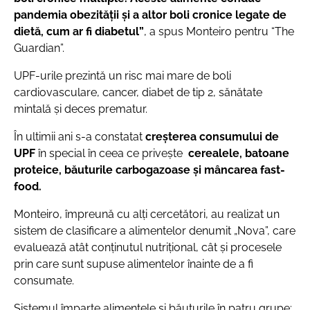
pandemia obezității și a altor boli cronice legate de
dietă, cum ar fi diabetul
”
, a spus Monteiro pentru “The
Guardian”.
UPF-urile prezintă un
risc mai mare de boli
cardiovasculare, cancer, diabet de tip 2, sănătate
mintală și deces prematur
.
În ultimii ani s-a constatat
creşterea consumului de
UPF
în special în ceea ce priveşte
cerealele, batoane
proteice, băuturile carbogazoase și mâncarea fast-
food.
Monteiro, împreună cu alţi cercetători, au realizat un
sistem de clasificare a alimentelor denumit „Nova”, care
evaluează atât conținutul nutrițional, cât și procesele
prin care sunt supuse alimentelor înainte de a fi
consumate.
Sistemul împarte alimentele și băuturile în patru grupe: