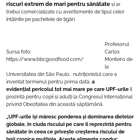
riscuri extrem de mari pentru sănătate
şi ar
trebui comercializate cu avertismente de tipul celor
întâlnite pe pachetele de ţigări.
Profesorul
Sursa foto:
Carlos
https://www.bbcgoodfood.com/
Monteiro de
la
Universitatea din São Paulo, nutriționistul care a
inventat termenul pentru prima dată,
a
evidenţiat
pericolul tot mai mare pe care UPF-urile
îl
prezintă pentru copii și adulți la Congresul Internațional
privind Obezitatea din această săptămână.
„UPF-urile își măresc ponderea și dominarea dietelor
globale, în ciuda riscului pe care îl reprezintă pentru
sănătate în ceea ce privește creșterea riscului de
boli cronice multiple
.
A
ceste alimente conduc