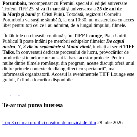
Porumboiu
, recompensat cu Premiul special al ediției aniversare –
Trofeul TIFF.25 şi va fi marcată şi aniversarea a
25 de ani de
la
Marfa și banii
(r. Cristi Puiu). Totodată, regizorul Corneliu
Porumboiu va susține sâmbătă, la ora 10:30, un masterclass cu acces
liber pentru toți cei ce i-au admirat, de-a lungul timpului, filmele.
“Întâlnirile cu cineaștii continuă și în
TIFF Lounge
, Piața Unirii.
Publicul îi poate întâlni pe membrii echipelor filmelor
De capul
nostru
,
Y
,
3 zile în septembrie
și
Malul vânăt
, invitați ai seriei
TIFF
Talks
, în conversații dedicate procesului de lucru, provocărilor de
producție și temelor care au stat la baza acestor proiecte. Pentru
multe dintre filmele românești din program, aceste discuții oferă unul
dintre primele contexte de dialog direct cu spectatorii”, mai
informează organizatorii. Accesul la evenimentele TIFF Lounge este
gratuit, în limita locurilor disponibile.
Te-ar mai putea interesa
Top 3 cei mai prolifici creatori de muzică de film
28 iulie 2026