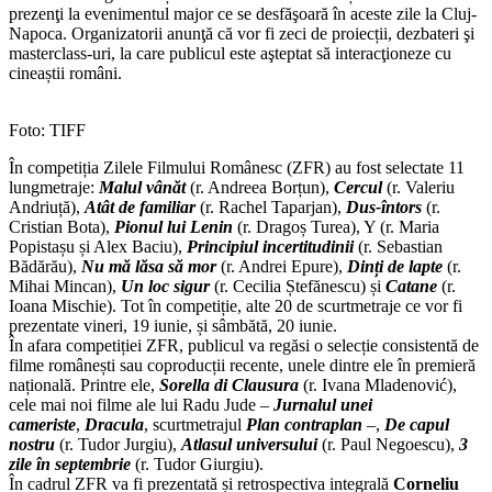
prezenţi la evenimentul major ce se desfăşoară în aceste zile la Cluj-
Napoca. Organizatorii anunţă că vor fi zeci de proiecții, dezbateri şi
masterclass-uri, la care publicul este aşteptat să interacţioneze cu
cineaștii români.
Foto: TIFF
În competiția Zilele Filmului Românesc (ZFR) au fost selectate 11
lungmetraje:
Malul vânăt
(r. Andreea Borțun),
Cercul
(r. Valeriu
Andriuță),
Atât de familiar
(r. Rachel Taparjan),
Dus-întors
(r.
Cristian Bota),
Pionul lui Lenin
(r. Dragoș Turea), Y (r. Maria
Popistașu și Alex Baciu),
Principiul incertitudinii
(r. Sebastian
Bădărău),
Nu mă lăsa să mor
(r. Andrei Epure),
Dinți de lapte
(r.
Mihai Mincan),
Un loc sigur
(r. Cecilia Ștefănescu) și
Catane
(r.
Ioana Mischie). Tot în competiție, alte 20 de scurtmetraje ce vor fi
prezentate vineri, 19 iunie, și sâmbătă, 20 iunie.
În afara competiției ZFR, publicul va regăsi o selecție consistentă de
filme românești sau coproducții recente, unele dintre ele în premieră
națională. Printre ele,
Sorella di Clausura
(r. Ivana Mladenović),
cele mai noi filme ale lui Radu Jude –
Jurnalul unei
cameriste
,
Dracula
, scurtmetrajul
Plan contraplan
–,
De capul
nostru
(r. Tudor Jurgiu),
Atlasul universului
(r. Paul Negoescu),
3
zile în septembrie
(r. Tudor Giurgiu).
În cadrul ZFR va fi prezentată și retrospectiva integrală
Corneliu