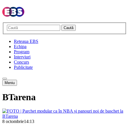
Caută
Reteaua EBS
Echipa
Program
Interviuri
Concurs
Publicitate
Meniu
BTarena
8 octombrie
14:13